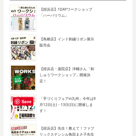
【姪浜店】1DAYワークショップ
「ハーバリウム」
【鳥栖店】インド刺繍リボン展示
販売会
【姪浜店・薬院店】洋輔さん「刺
しゅうワークショップ」開催決
定！
「手づくりフェアin九州」今年は9
Save
月12日(土)・13日(日)に開催しま
す！
【姪浜店】先生！教えて！ファブ
リックステンシル角田まさ子先生