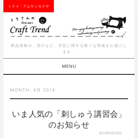
トライ・アムサンカクヤ
商品情報や、流行など。手芸に関する様々な情報をお届けし
ます。
MENU
お知らせ
MONTH:
4月 2016
商品紹介
いま人気の「刺しゅう講習会」
イベント
のお知らせ
ワークショップ
2016年4月26日