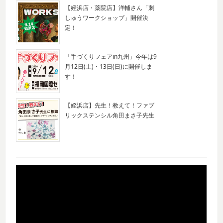
【姪浜店・薬院店】洋輔さん「刺
しゅうワークショップ」開催決
定！
「手づくりフェアin九州」今年は9
月12日(土)・13日(日)に開催しま
す！
【姪浜店】先生！教えて！ファブ
リックステンシル角田まさ子先生