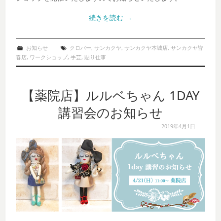
続きを読む
→
お知らせ
クロバー
,
サンカクヤ
,
サンカクヤ本城店
,
サンカクヤ皆
春店
,
ワークショップ
,
手芸
,
貼り仕事
【薬院店】ルルベちゃん 1DAY
講習会のお知らせ
2019年4月1日