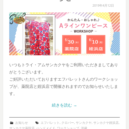
2019年4月12日
いつもトライ・アムサンカクヤをご利用いただきましてあり
がとうございます。
ご好評いただいておりますエフパレットさんのワークショッ
プが、薬院店と姪浜店で開催されますのでお知らせいたしま
す。
続きを読む
→
お知らせ
エフパレット
,
クロバー
,
サンカクヤ
,
サンカクヤ姪浜店
,
サンカクヤ薬院店
,
ハンドメイド
,
ワークショップ
,
洋裁