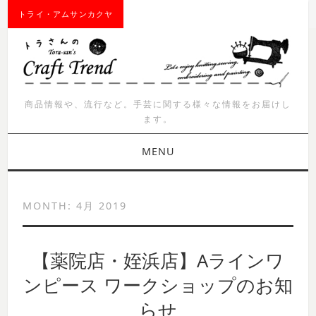
トライ・アムサンカクヤ
商品情報や、流行など。手芸に関する様々な情報をお届けし
ます。
MENU
お知らせ
MONTH:
4月 2019
商品紹介
【薬院店・姪浜店】Aラインワ
イベント
ンピース ワークショップのお知
ワークショップ
らせ