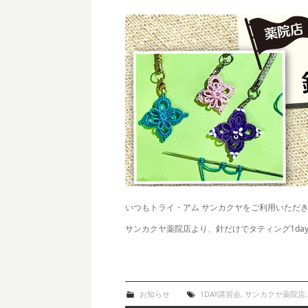
いつもトライ・アム サンカクヤをご利用いただ
サンカクヤ薬院店より、針だけでタティング1da
お知らせ
1DAY講習会
,
サンカクヤ薬院店