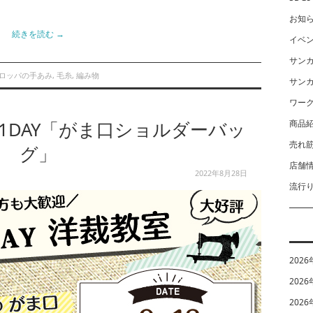
お知
続きを読む
→
イベ
サン
ロッパの手あみ
,
毛糸
,
編み物
サン
ワー
1DAY「がま口ショルダーバッ
商品
売れ
グ」
店舗
2022年8月28日
流行
2026
2026
2026