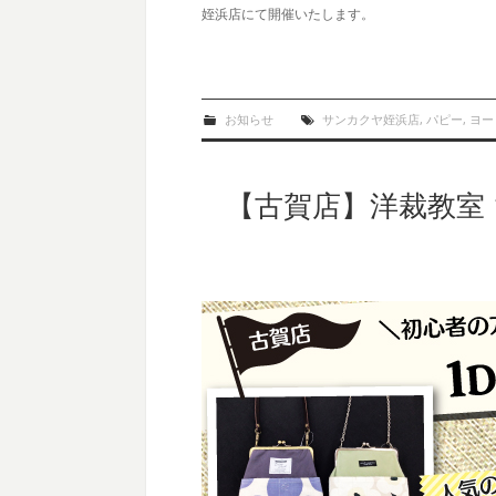
姪浜店にて開催いたします。
お知らせ
サンカクヤ姪浜店
,
パピー
,
ヨー
【古賀店】洋裁教室 