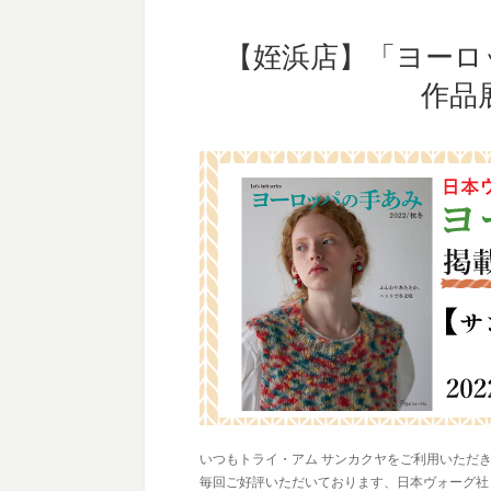
【姪浜店】「ヨーロッ
作品
いつもトライ・アム サンカクヤをご利用いただ
毎回ご好評いただいております、日本ヴォーグ社「