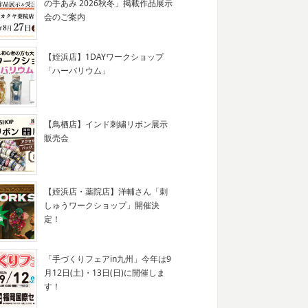
の手あみ 2026秋冬」掲載作品展示
会のご案内
【姪浜店】1DAYワークショップ
「ハーバリウム」
【鳥栖店】インド刺繍リボン展示
販売会
【姪浜店・薬院店】洋輔さん「刺
しゅうワークショップ」開催決
定！
「手づくりフェアin九州」今年は9
月12日(土)・13日(日)に開催しま
す！