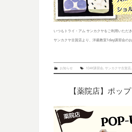
いつもトライ・アム サンカクヤをご利用いただ
サンカクヤ古賀店より、洋裁教室1day講習会の
お知らせ
1DAY講習会
,
サンカクヤ古賀店
【薬院店】ポッ