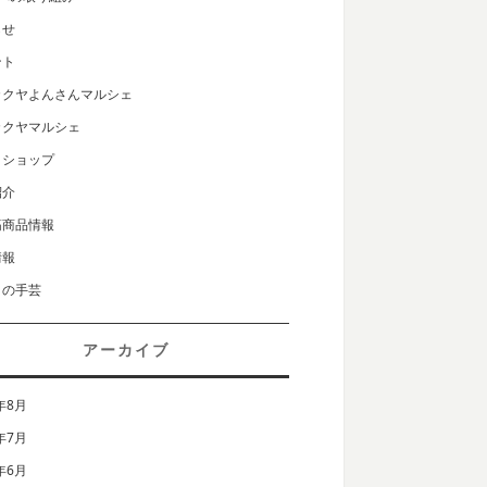
らせ
ント
カクヤよんさんマルシェ
カクヤマルシェ
クショップ
紹介
筋商品情報
情報
りの手芸
アーカイブ
年8月
年7月
年6月