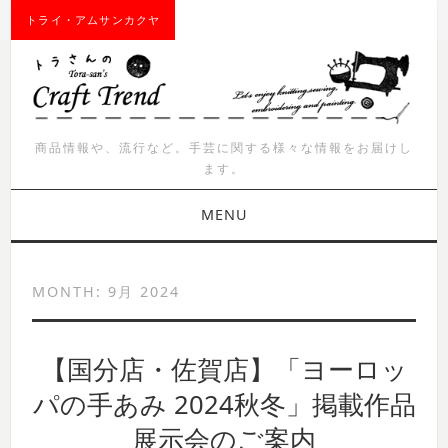
トライ・アムサンカクヤ
商品情報や、流行など。手芸に関する様々な情報をお届けし
ます。
MENU
お知らせ
MONTH:
9月 2024
商品紹介
【国分店・佐賀店】「ヨーロッ
イベント
パの手あみ 2024秋冬」掲載作品
ワークショップ
展示会のご案内