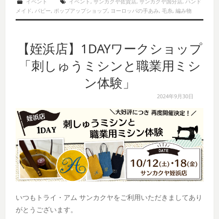
イベント
イベント
,
サンカクヤ佐賀店
,
サンカクヤ国分店
,
ハンド
メイド
,
パピー
,
ポップアップショップ
,
ヨーロッパの手あみ
,
毛糸
,
編み物
【姪浜店】1DAYワークショップ
「刺しゅうミシンと職業用ミシ
ン体験」
2024年9月30日
いつもトライ・アム サンカクヤをご利用いただきましてあり
がとうございます。