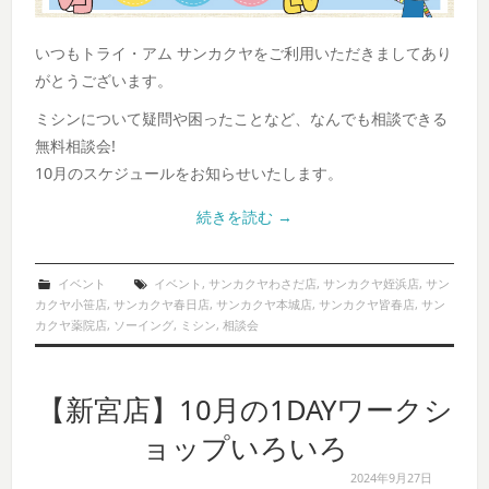
いつもトライ・アム サンカクヤをご利用いただきましてあり
がとうございます。
ミシンについて疑問や困ったことなど、なんでも相談できる
無料相談会!
10月のスケジュールをお知らせいたします。
続きを読む
→
イベント
イベント
,
サンカクヤわさだ店
,
サンカクヤ姪浜店
,
サン
カクヤ小笹店
,
サンカクヤ春日店
,
サンカクヤ本城店
,
サンカクヤ皆春店
,
サン
カクヤ薬院店
,
ソーイング
,
ミシン
,
相談会
【新宮店】10月の1DAYワークシ
ョップいろいろ
2024年9月27日