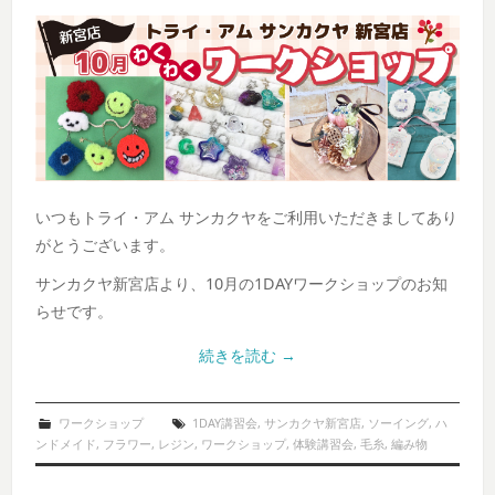
いつもトライ・アム サンカクヤをご利用いただきましてあり
がとうございます。
サンカクヤ新宮店より、10月の1DAYワークショップのお知
らせです。
続きを読む
→
ワークショップ
1DAY講習会
,
サンカクヤ新宮店
,
ソーイング
,
ハ
ンドメイド
,
フラワー
,
レジン
,
ワークショップ
,
体験講習会
,
毛糸
,
編み物