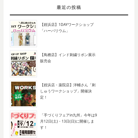
最近の投稿
【姪浜店】1DAYワークショップ
「ハーバリウム」
【鳥栖店】インド刺繍リボン展示
販売会
【姪浜店・薬院店】洋輔さん「刺
しゅうワークショップ」開催決
定！
「手づくりフェアin九州」今年は9
月12日(土)・13日(日)に開催しま
す！