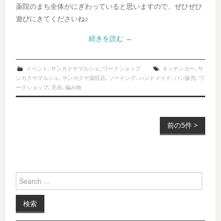
薬院のまち全体がにぎわっていると思いますので、ぜひぜひ
遊びにきてくださいね♪
続きを読む
→
イベント
,
サンカクヤマルシェ
,
ワークショップ
キッチンカー
,
サ
ンカクヤマルシェ
,
サンカクヤ薬院店
,
ソーイング
,
ハンドメイド
,
パン販売
,
ワ
ークショップ
,
毛糸
,
編み物
前の5件 >
Post navigation
Search for: