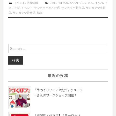
イベント
,
店舗情報
DMC
,
PREMAX
,
SABAEプレミアム
,
はさみ
,
イ
タリア製
,
イベント
,
サンカクヤわさだ店
,
サンカクヤ新宮店
,
サンカクヤ春日
店
,
サンカクヤ皆春店
,
鯖江
Search for:
最近の投稿
「手づくりフェアin九州」ケストラ
ーさんのワークショップ開催！
【薬院店・姪浜店】「ヨーロッパ