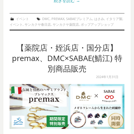
続きを読む
→
イベント
DMC
,
PREMAX
,
SABAEプレミアム
,
はさみ
,
イタリア製
,
イベント
,
サンカクヤ春日店
,
サンカクヤ薬院店
,
ポップアップショップ
【薬院店・姪浜店・国分店】
premax、DMC×SABAE(鯖江) 特
別商品販売
2024年1月31日