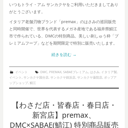
いつもトライ・アム サンカクヤをご利用いただきましてあり
がとうございます。
イタリア老舗刃物ブランド「premax」のはさみの巡回販売
と同時開催で、世界を代表するメガネ産地である福井県鯖江
市で作られている、DMCの特別商品。美しい刺しゅう枠「プ
レミアムフープ」などを期間限定で特別に販売いたします。
続きを読む
→
イベント
DMC
,
PREMAX
,
SABAEプレミアム
,
はさみ
,
イタリア製
,
イベント
,
サンカクヤ国分店
,
サンカクヤ姪浜店
,
サンカクヤ薬院店
,
ポップア
ップショップ
,
鯖江
【わさだ店・皆春店・春日店・
新宮店】premax、
DMC×SABAE(鯖江) 特別商品販売