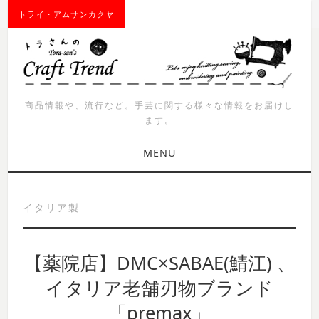
トライ・アムサンカクヤ
商品情報や、流行など。手芸に関する様々な情報をお届けし
ます。
MENU
お知らせ
イタリア製
商品紹介
【薬院店】DMC×SABAE(鯖江) 、
イベント
イタリア老舗刃物ブランド
ワークショップ
「premax」