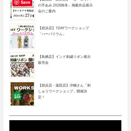
Save
の手あみ 2026秋冬」掲載作品展示
会のご案内
【姪浜店】1DAYワークショップ
「ハーバリウム」
【鳥栖店】インド刺繍リボン展示
販売会
【姪浜店・薬院店】洋輔さん「刺
しゅうワークショップ」開催決
定！