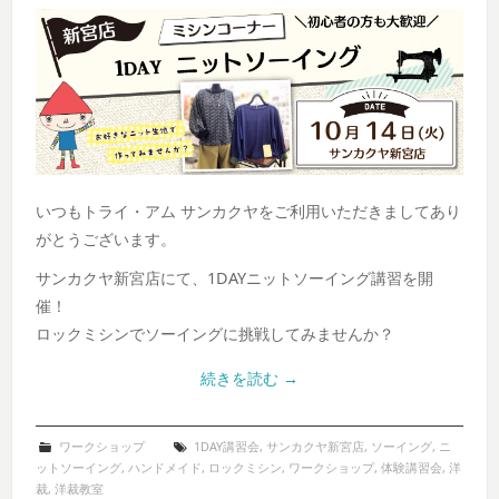
いつもトライ・アム サンカクヤをご利用いただきましてあり
がとうございます。
サンカクヤ新宮店にて、1DAYニットソーイング講習を開
催！
ロックミシンでソーイングに挑戦してみませんか？
続きを読む
→
ワークショップ
1DAY講習会
,
サンカクヤ新宮店
,
ソーイング
,
ニ
ットソーイング
,
ハンドメイド
,
ロックミシン
,
ワークショップ
,
体験講習会
,
洋
裁
,
洋裁教室