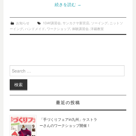
続きを読む
→
お知らせ
1DAY講習会
,
サンカクヤ新宮店
,
ソーイング
,
ニットソ
ーイング
,
ハンドメイド
,
ワークショップ
,
体験講習会
,
洋裁教室
Search for:
最近の投稿
「手づくりフェアin九州」ケストラ
ーさんのワークショップ開催！