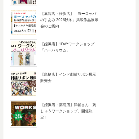
【薬院店・姪浜店】「ヨーロッパ
の手あみ 2026秋冬」掲載作品展示
会のご案内
【姪浜店】1DAYワークショップ
「ハーバリウム」
【鳥栖店】インド刺繍リボン展示
販売会
【姪浜店・薬院店】洋輔さん「刺
しゅうワークショップ」開催決
定！