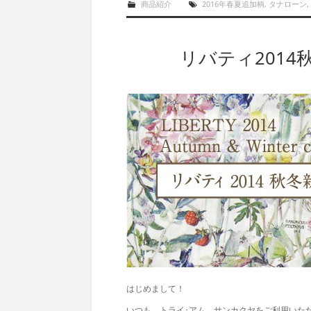
商品紹介
2016年春夏追加柄
,
タナローン
,
リバティ201
はじめまして！
いつも、トライ･アム サンカクヤをご利用いた