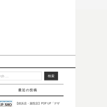
h for:
最近の投稿
【姪浜店・薬院店】POP UP「デザ