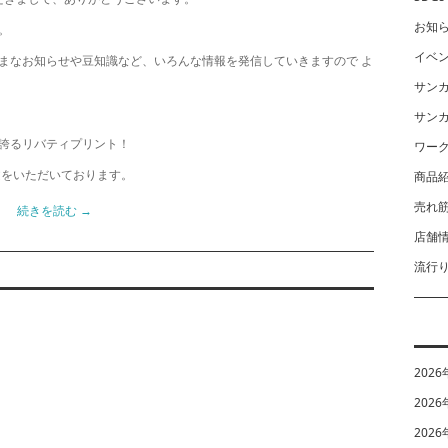
お知
。
イベ
まなお知らせや豆知識など、いろんな情報を発信していきますので よ
サン
サン
誇るリバティプリント！
ワー
文をいただいております。
商品
売れ
続きを読む
→
店舗
流行
2026
2026
2026