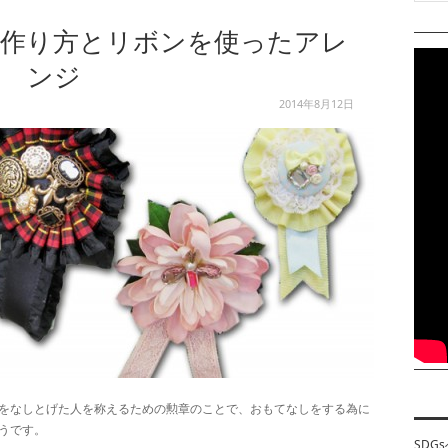
の作り方とリボンを使ったアレ
ンジ
2014年8月12日
かをなしとげた人を称えるための勲章のことで、おもてなしをする為に
うです。
SDG