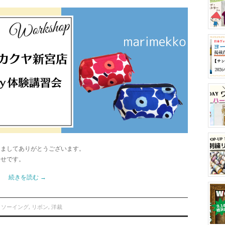
きましてありがとうございます。
らせです。
続きを読む
→
,
ソーイング
,
リボン
,
洋裁