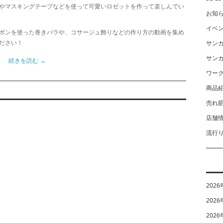
やマスキングテープなどを使って可愛いロゼットを作って楽しんでい
お知
イベ
ボンを使った巻きバラや、コサージュ飾りなどの作り方の動画を集め
ださい！
サン
サン
続きを読む
→
ワー
商品
売れ
店舗
流行
2026
2026
2026