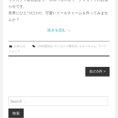
らせです。
世界にひとつだけの、可愛いドールチャームを作ってみませ
んか？
続きを読む
→
お知らせ
1DAY講習会
,
サンカクヤ新宮店
,
ルルベちゃん
,
ワーク
ショップ
前の5件 >
Post navigation
Search for: