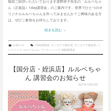
毎回ご好評いただいております原野祥子先生の「ルルベちゃ
ん（正規品）1day講習会」のご案内です。世界でひとつのオ
リジナルルルベちゃんを作ってみませんか？ご興味のある方
は、ぜひご参加をお待ちしております。
続きを読む
→
お知らせ
1DAY講習会
,
サンカクヤ国分店
,
サンカクヤ姪浜店
,
ハ
ンドメイド
,
ルルベちゃん
,
ワークショップ
,
体験講習会
【国分店・姪浜店】ルルベちゃ
ん 講習会のお知らせ
2021年10月23日