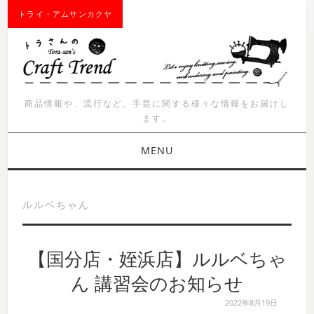
トライ・アムサンカクヤ
商品情報や、流行など。手芸に関する様々な情報をお届けし
ます。
MENU
お知らせ
ルルベちゃん
商品紹介
【国分店・姪浜店】ルルベちゃ
イベント
ん 講習会のお知らせ
ワークショップ
2022年8月19日