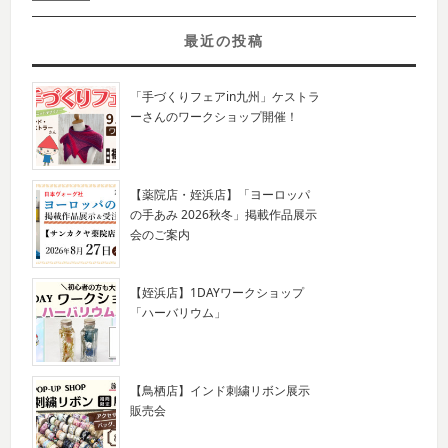
最近の投稿
「手づくりフェアin九州」ケストラ
ーさんのワークショップ開催！
【薬院店・姪浜店】「ヨーロッパ
の手あみ 2026秋冬」掲載作品展示
会のご案内
【姪浜店】1DAYワークショップ
「ハーバリウム」
【鳥栖店】インド刺繍リボン展示
販売会