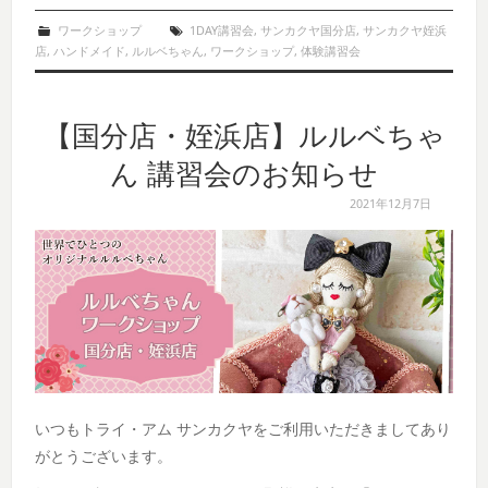
ワークショップ
1DAY講習会
,
サンカクヤ国分店
,
サンカクヤ姪浜
店
,
ハンドメイド
,
ルルベちゃん
,
ワークショップ
,
体験講習会
【国分店・姪浜店】ルルベちゃ
ん 講習会のお知らせ
2021年12月7日
いつもトライ・アム サンカクヤをご利用いただきましてあり
がとうございます。