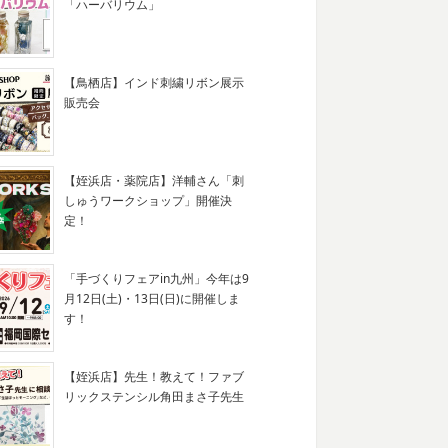
「ハーバリウム」
【鳥栖店】インド刺繍リボン展示
販売会
【姪浜店・薬院店】洋輔さん「刺
しゅうワークショップ」開催決
定！
「手づくりフェアin九州」今年は9
月12日(土)・13日(日)に開催しま
す！
【姪浜店】先生！教えて！ファブ
リックステンシル角田まさ子先生