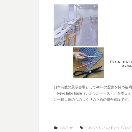
日本有数の展示会場として40年の歴史を持つ福
「Revo labo base（レボラボベース）」を本
九州最大級のものづくりのための総合施設です。
お知らせ
ものづくり
,
ハンドメイド
,
レボ