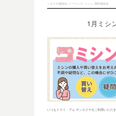
ンカクヤ薬院店
,
ソーイング
,
ミシン
,
無料相談会
1月ミシ
いつもトライ・アム サンカクヤをご利用いただ