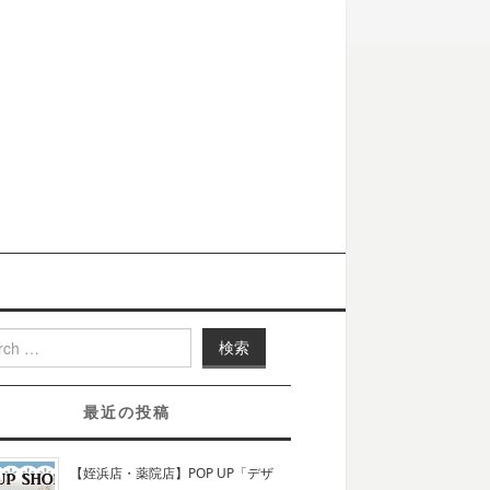
h for:
最近の投稿
【姪浜店・薬院店】POP UP「デザ