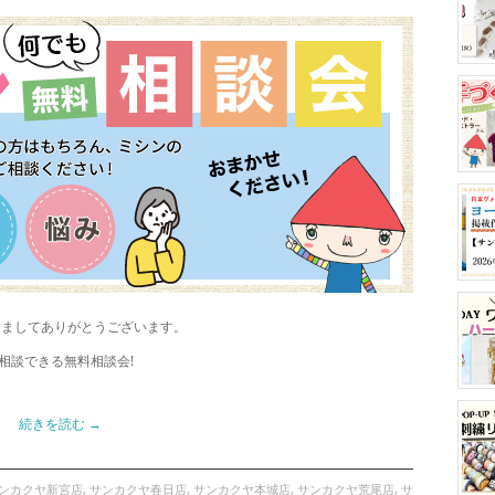
きましてありがとうございます。
相談できる無料相談会!
続きを読む
→
ンカクヤ新宮店
,
サンカクヤ春日店
,
サンカクヤ本城店
,
サンカクヤ荒尾店
,
サ