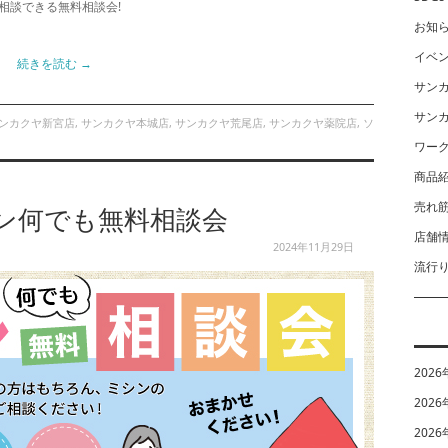
相談できる無料相談会!
お知
イベ
続きを読む
→
サン
サン
ンカクヤ新宮店
,
サンカクヤ本城店
,
サンカクヤ荒尾店
,
サンカクヤ薬院店
,
ソ
ワー
商品
売れ
シン何でも無料相談会
店舗
2024年11月29日
流行
2026
2026
2026