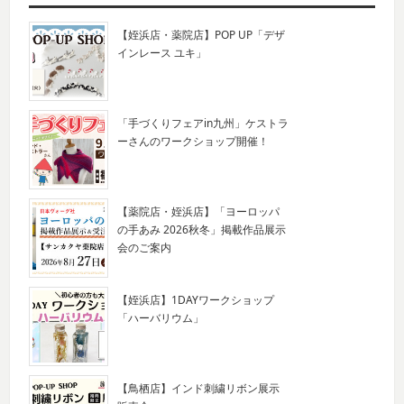
【姪浜店・薬院店】POP UP「デザ
インレース ユキ」
「手づくりフェアin九州」ケストラ
ーさんのワークショップ開催！
【薬院店・姪浜店】「ヨーロッパ
の手あみ 2026秋冬」掲載作品展示
会のご案内
【姪浜店】1DAYワークショップ
「ハーバリウム」
【鳥栖店】インド刺繍リボン展示