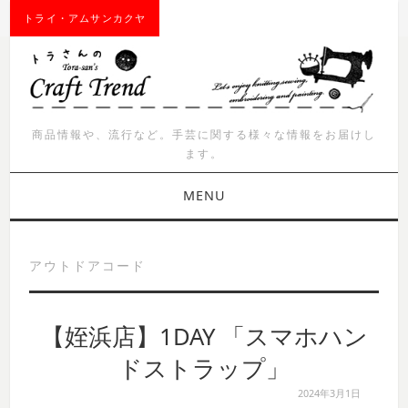
トライ・アムサンカクヤ
商品情報や、流行など。手芸に関する様々な情報をお届けし
ます。
MENU
お知らせ
アウトドアコード
商品紹介
【姪浜店】1DAY 「スマホハン
イベント
ドストラップ」
ワークショップ
2024年3月1日