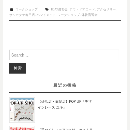
ワークショップ
1DAY講習会
,
アウトドアコード
,
アクセサリー
,
サンカクヤ春日店
,
ハンドメイド
,
ワークショップ
,
体験講習会
Search for:
最近の投稿
【姪浜店・薬院店】POP UP「デザ
インレース ユキ」
「手づくりフェアin九州」ケストラ