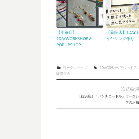
【小笹店】
【薬院店】1DAY 
1DAYWORKSHOP＆
イヤリング作り
POPUPSHOP
ワークショップ
1DAY講習会
,
アウトドア
験講習会
次の記
Post navigation
【姪浜店】「パンチニードル」ワークシ
プのお知