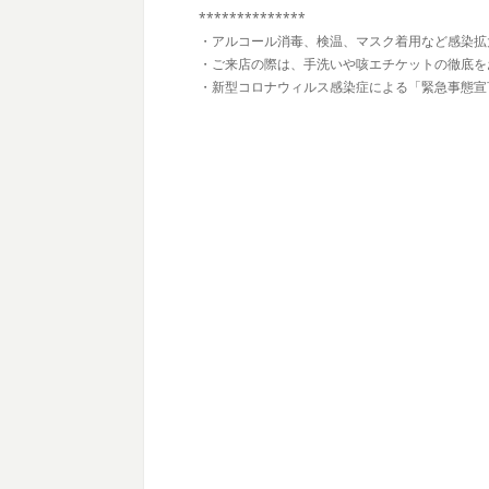
**************
・アルコール消毒、検温、マスク着用など感染拡
・ご来店の際は、手洗いや咳エチケットの徹底を
・新型コロナウィルス感染症による「緊急事態宣