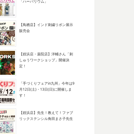
「ハーバリウム」
【鳥栖店】インド刺繍リボン展示
販売会
【姪浜店・薬院店】洋輔さん「刺
しゅうワークショップ」開催決
定！
「手づくりフェアin九州」今年は9
月12日(土)・13日(日)に開催しま
す！
【姪浜店】先生！教えて！ファブ
リックステンシル角田まさ子先生