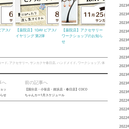
2023
2023
2023
ピアス/
【薬院店】1DAY ピアス/
【薬院店】アクセサリー
2023
イヤリング 第2弾
ワークショップのお知ら
2023
せ
2023
2023
コード
,
アクセサリー
,
サンカクヤ春日店
,
ハンドメイド
,
ワークショップ
,
体
2023
2023
事へ
前の記事へ
2023
ョッ
【国分店・小笹店・姪浜店・春日店】COCO
2023
らせ
ちゃんカー1月スケジュール
2022
2022
2022
2022