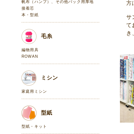
帆布（ハンプ）、その他バック用厚地
方
接着芯
本・型紙
サ
て
き
毛糸
編物用具
ROWAN
ミシン
家庭用ミシン
型紙
型紙・キット