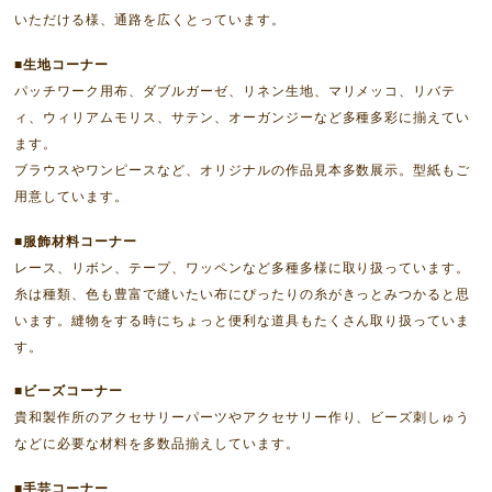
いただける様、通路を広くとっています。
■生地コーナー
パッチワーク用布、ダブルガーゼ、リネン生地、マリメッコ、リバテ
ィ、ウィリアムモリス、サテン、オーガンジーなど多種多彩に揃えてい
ます。
ブラウスやワンピースなど、オリジナルの作品見本多数展示。型紙もご
用意しています。
■服飾材料コーナー
レース、リボン、テープ、ワッペンなど多種多様に取り扱っています。
糸は種類、色も豊富で縫いたい布にぴったりの糸がきっとみつかると思
います。縫物をする時にちょっと便利な道具もたくさん取り扱っていま
す。
■ビーズコーナー
貴和製作所のアクセサリーパーツやアクセサリー作り、ビーズ刺しゅう
などに必要な材料を多数品揃えしています。
■手芸コーナー