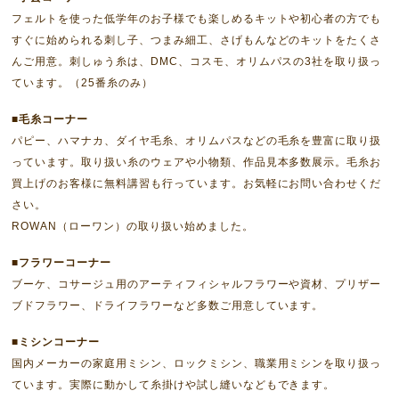
フェルトを使った低学年のお子様でも楽しめるキットや初心者の方でも
すぐに始められる刺し子、つまみ細工、さげもんなどのキットをたくさ
んご用意。刺しゅう糸は、DMC、コスモ、オリムパスの3社を取り扱っ
ています。（25番糸のみ）
■毛糸コーナー
パピー、ハマナカ、ダイヤ毛糸、オリムパスなどの毛糸を豊富に取り扱
っています。取り扱い糸のウェアや小物類、作品見本多数展示。毛糸お
買上げのお客様に無料講習も行っています。お気軽にお問い合わせくだ
さい。
ROWAN（ローワン）の取り扱い始めました。
■フラワーコーナー
ブーケ、コサージュ用のアーティフィシャルフラワーや資材、プリザー
ブドフラワー、ドライフラワーなど多数ご用意しています。
■ミシンコーナー
国内メーカーの家庭用ミシン、ロックミシン、職業用ミシンを取り扱っ
ています。実際に動かして糸掛けや試し縫いなどもできます。