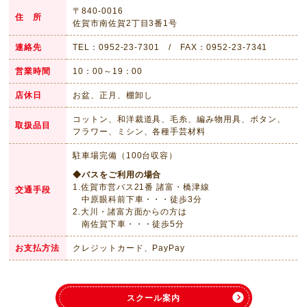
〒840-0016
住 所
佐賀市南佐賀2丁目3番1号
連絡先
TEL：0952-23-7301 / FAX：0952-23-7341
営業時間
10：00～19：00
店休日
お盆、正月、棚卸し
コットン、和洋裁道具、毛糸、編み物用具、ボタン、
取扱品目
フラワー、ミシン、各種手芸材料
駐車場完備（100台収容）
◆バスをご利用の場合
1.佐賀市営バス21番 諸富・橋津線
交通手段
中原眼科前下車・・・徒歩3分
2.大川・諸富方面からの方は
南佐賀下車・・・徒歩5分
お支払
方法
クレジットカード、PayPay
スクール案内