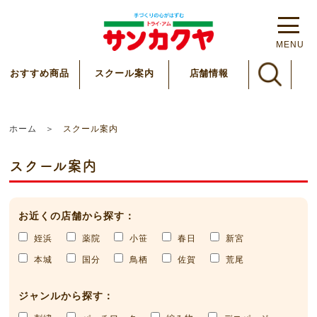
MENU
スクール案内
おすすめ商品
店舗情報
ホーム
スクール案内
スクール案内
お近くの店舗から探す：
姪浜
薬院
小笹
春日
新宮
本城
国分
鳥栖
佐賀
荒尾
ジャンルから探す：