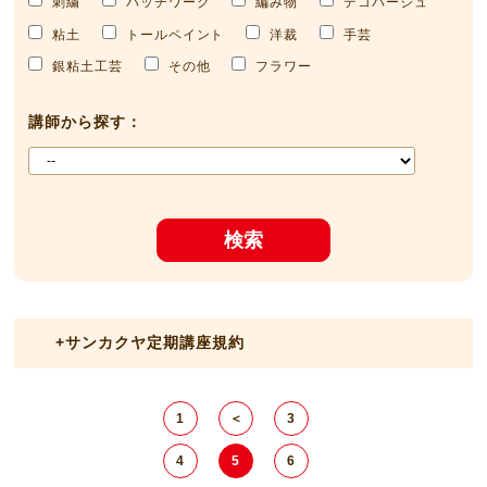
刺繍
パッチワーク
編み物
デコパージュ
粘土
トールペイント
洋裁
手芸
銀粘土工芸
その他
フラワー
講師から探す：
検索
+
サンカクヤ定期講座規約
1
＜
3
4
5
6