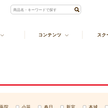
コンテンツ
スク
薬院
小笹
春日
新宮
本城