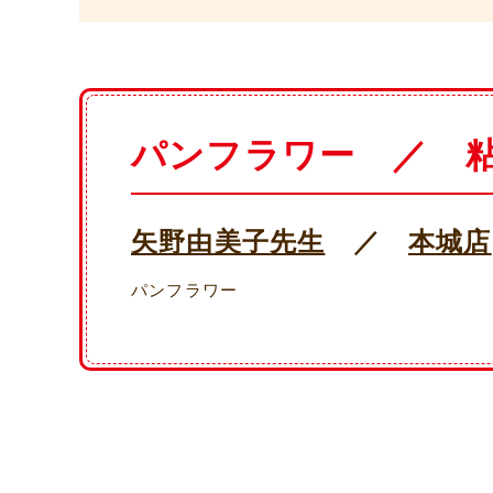
パンフラワー ／ 
矢野由美子先生
／
本城店
パンフラワー