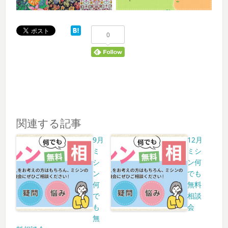
0
関連する記事
9月
12月
ミ
ミシ
シ
ン何
ン
でも
何
無料
で
相談
も
会
無