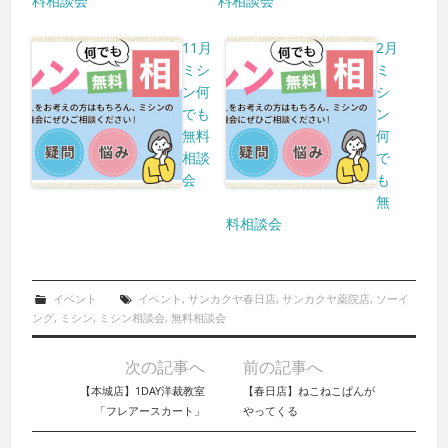
料相談会
料相談会
11月
2月
ミシ
ミ
ン何
シ
でも
ン
無料
何
相談
で
会
も
無
料相談会
イベント
イベント
,
サンカクヤ春日店
,
サンカクヤ薬院店
,
ソーイ
ング
,
ミシン
,
ミシン相談会
,
無料相談会
次の記事へ
前の記事へ
Post navigation
【本城店】1DAY洋裁教室
【春日店】ねこねこぱんが
「フレアースカート」
やってくる