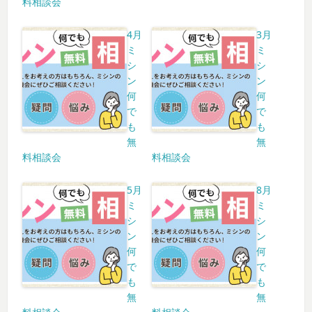
料相談会
4月
3月
ミ
ミ
シ
シ
ン
ン
何
何
で
で
も
も
無
無
料相談会
料相談会
5月
8月
ミ
ミ
シ
シ
ン
ン
何
何
で
で
も
も
無
無