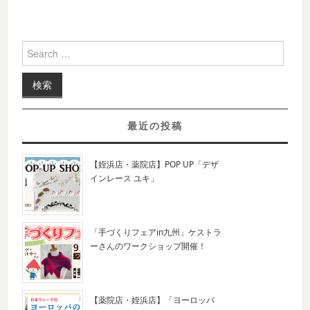
Search for:
最近の投稿
【姪浜店・薬院店】POP UP「デザ
インレース ユキ」
「手づくりフェアin九州」ケストラ
ーさんのワークショップ開催！
【薬院店・姪浜店】「ヨーロッパ