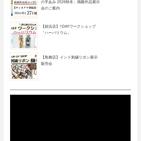
の手あみ 2026秋冬」掲載作品展示
会のご案内
【姪浜店】1DAYワークショップ
「ハーバリウム」
【鳥栖店】インド刺繍リボン展示
販売会