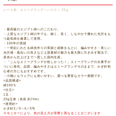
レース糸 エミーグランデ＜ハウス＞ 25ｇ
・最高級のエジプト綿へのこだわり。
・上質なエジプト綿の中でも、細く、長く、しなやかで優れた光沢をも
つ超長綿を厳選して使用。
・100年の実績
・一世紀にわたる綿糸作りの実績と経験をもとに、編みやすさ・美しい
光沢感・風合いの良さなど上質素材の魅力を最大限に引き出す製法で、
原糸から仕上げまで一貫した国内生産。
・「こんなエミーグランデが欲しかった！」エミーグランデの太番手が
ついに発売。品質、編みやすさはエミーグランデそのままで、かぎ針初
心者の方にもおすすめです。
・小物にもウェアにも使いやすい、選べる豊富なカラー展開です。
<品質構成>
綿100％
<仕立>
1玉：
25g玉巻（糸長 約74m）
<使用針>
かぎ針3／0～4／0号
※モニターにより、色の見え方が実際と異なることがございます