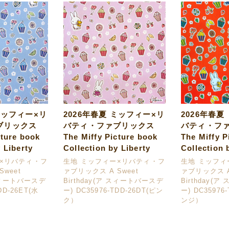
ミッフィー×リ
2026年春夏 ミッフィー×リ
2026年春夏
ブリックス
バティ・ファブリックス
バティ・フ
cture book
The Miffy Picture book
The Miffy P
 Liberty
Collection by Liberty
Collection 
ー×リバティ・フ
生地 ミッフィー×リバティ・フ
生地 ミッフィ
weet
ァブリックス A Sweet
ァブリックス A
 スィートバースデ
Birthday(ア スィートバースデ
Birthday(
DD-26ET(水
ー) DC35976-TDD-26DT(ピン
ー) DC35976
ク）
ンジ）