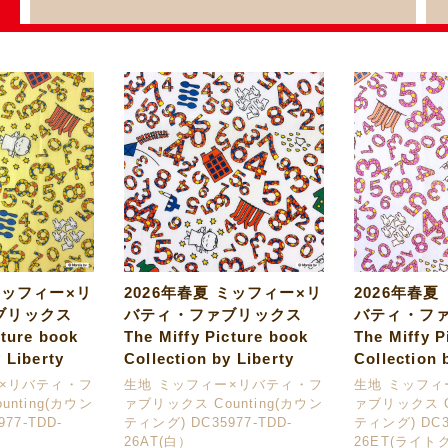
ミッフィー×リ
2026年春夏 ミッフィー×リ
2026年春夏
ブリックス
バティ・ファブリックス
バティ・フ
cture book
The Miffy Picture book
The Miffy P
 Liberty
Collection by Liberty
Collection 
ー×リバティ・フ
生地 ミッフィー×リバティ・フ
生地 ミッフィ
nting(カウン
ァブリックス Counting(カウン
ァブリックス C
77-TDD-
ティング) DC35977-TDD-
ティング) DC35
26AT(白）
26ET(ライト