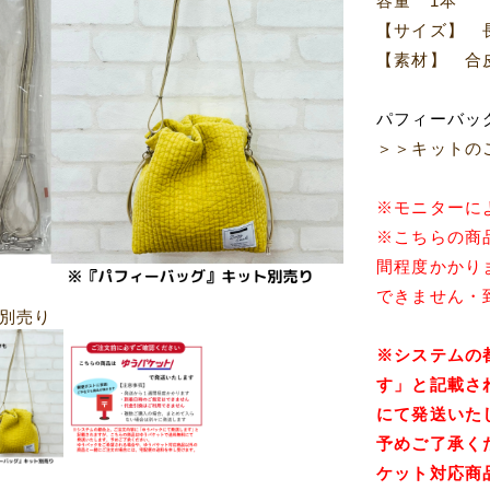
容量 1本
【サイズ】 長
【素材】 合
パフィーバッ
＞＞キットの
※モニターに
※こちらの商
間程度かかり
できません・
別売り
※システムの
す」と
記載さ
にて
発送いた
予めご了承く
ケット対応商