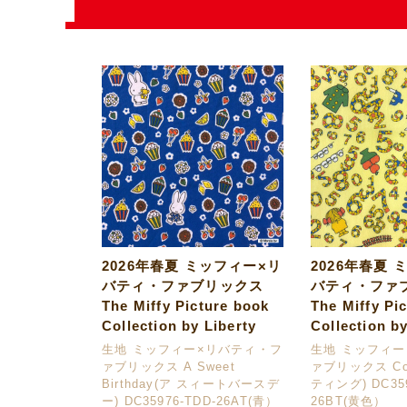
2026年春夏 ミッフィー×リ
2026年春夏 
バティ・ファブリックス
バティ・ファ
The Miffy Picture book
The Miffy Pi
Collection by Liberty
Collection by
生地 ミッフィー×リバティ・フ
生地 ミッフィ
ァブリックス A Sweet
ァブリックス Cou
Birthday(ア スィートバースデ
ティング) DC359
ー) DC35976-TDD-26AT(青）
26BT(黄色）