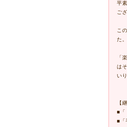
平
ご
こ
た
「
は
い
【
■
「
■
「