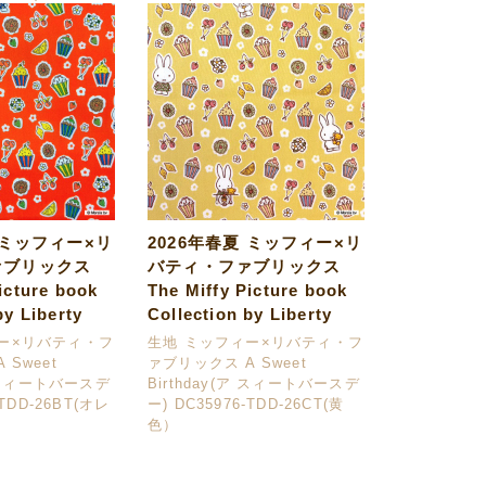
 ミッフィー×リ
2026年春夏 ミッフィー×リ
ァブリックス
バティ・ファブリックス
icture book
The Miffy Picture book
by Liberty
Collection by Liberty
ー×リバティ・フ
生地 ミッフィー×リバティ・フ
 Sweet
ァブリックス A Sweet
ア スィートバースデ
Birthday(ア スィートバースデ
-TDD-26BT(オレ
ー) DC35976-TDD-26CT(黄
色）