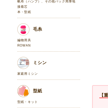
帆布（ハンプ）、その他バック用厚地
接着芯
本・型紙
毛糸
編物用具
ROWAN
ミシン
家庭用ミシン
型紙
【
型紙・キット