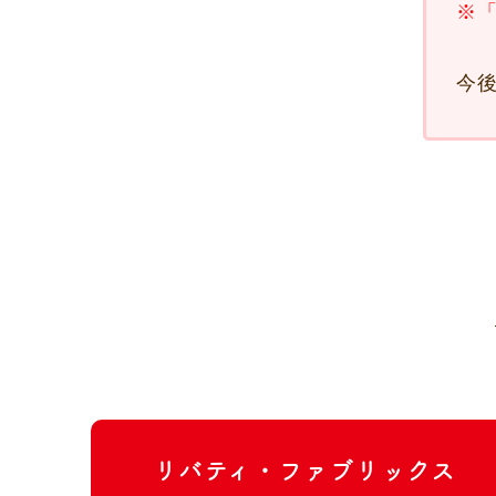
※「
今
リバティ・ファブリックス