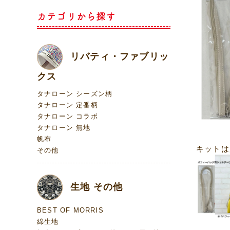
カテゴリから探す
リバティ・ファブリッ
クス
タナローン シーズン柄
タナローン 定番柄
タナローン コラボ
タナローン 無地
帆布
キットは
その他
生地 その他
BEST OF MORRIS
綿生地