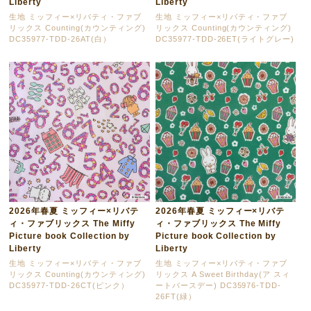
Liberty
Liberty
生地 ミッフィー×リバティ・ファブ
生地 ミッフィー×リバティ・ファブ
リックス Counting(カウンティング)
リックス Counting(カウンティング)
DC35977-TDD-26AT(白）
DC35977-TDD-26ET(ライトグレー)
2026年春夏 ミッフィー×リバテ
2026年春夏 ミッフィー×リバテ
ィ・ファブリックス The Miffy
ィ・ファブリックス The Miffy
Picture book Collection by
Picture book Collection by
Liberty
Liberty
生地 ミッフィー×リバティ・ファブ
生地 ミッフィー×リバティ・ファブ
リックス Counting(カウンティング)
リックス A Sweet Birthday(ア スィ
DC35977-TDD-26CT(ピンク）
ートバースデー) DC35976-TDD-
26FT(緑）