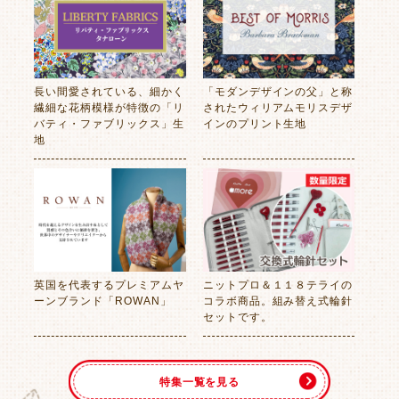
長い間愛されている、細かく
「モダンデザインの父」と称
繊細な花柄模様が特徴の「リ
されたウィリアムモリスデザ
バティ・ファブリックス」生
インのプリント生地
地
英国を代表するプレミアムヤ
ニットプロ＆１１８テライの
ーンブランド「ROWAN」
コラボ商品。組み替え式輪針
セットです。
特集一覧を見る