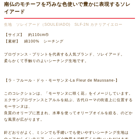
南仏のモチーフを巧みな色使いで豊かに表現するソレ
イアード
生地 ソレイアード（SOULEIADO) SLF-2N カナリアイエロー
【サイズ】 約110cm巾
【素材】 綿100% シーチング
プロヴァンス・プリントを代表する人気ブランド、ソレイアード。
柔らかくて手触りのよいシーチング生地です。
【ラ・フルール・ドゥ・モーサンヌ-La Fleur de Maussane-】
このコレクションは、「モーサンヌに咲く花」をイメージしています。
エクサンプロヴァンスとアルルを結ぶ、古代ローマの街道上に位置する
モーサンヌは、
良質のオリーブに恵まれ、水車を使ってオリーブオイルを絞る、のどか
な風景が広がります。
針どおりがよく、ミシンでも手縫いでも使いやすいシーチング生地は