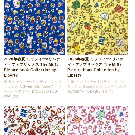
2026年春夏 ミッフィー×リバテ
2026年春夏 ミッフィー×リバテ
ィ・ファブリックス The Miffy
ィ・ファブリックス The Miffy
Picture book Collection by
Picture book Collection by
Liberty
Liberty
生地 ミッフィー×リバティ・ファブ
生地 ミッフィー×リバティ・ファブ
リックス A Sweet Birthday(ア スィ
リックス Counting(カウンティング)
ートバースデー) DC35976-TDD-
DC35977-TDD-26BT(黄色）
26AT(青）