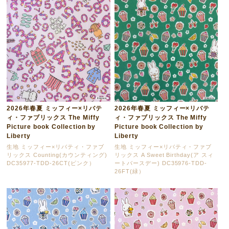
2026年春夏 ミッフィー×リバテ
2026年春夏 ミッフィー×リバテ
ィ・ファブリックス The Miffy
ィ・ファブリックス The Miffy
Picture book Collection by
Picture book Collection by
Liberty
Liberty
生地 ミッフィー×リバティ・ファブ
生地 ミッフィー×リバティ・ファブ
リックス Counting(カウンティング)
リックス A Sweet Birthday(ア スィ
DC35977-TDD-26CT(ピンク）
ートバースデー) DC35976-TDD-
26FT(緑）