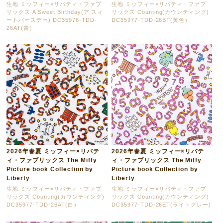
生地 ミッフィー×リバティ・ファブ
生地 ミッフィー×リバティ・ファブ
リックス A Sweet Birthday(ア スィ
リックス Counting(カウンティング)
ートバースデー) DC35976-TDD-
DC35977-TDD-26BT(黄色）
26AT(青）
2026年春夏 ミッフィー×リバテ
2026年春夏 ミッフィー×リバテ
ィ・ファブリックス The Miffy
ィ・ファブリックス The Miffy
Picture book Collection by
Picture book Collection by
Liberty
Liberty
生地 ミッフィー×リバティ・ファブ
生地 ミッフィー×リバティ・ファブ
リックス Counting(カウンティング)
リックス Counting(カウンティング)
DC35977-TDD-26AT(白）
DC35977-TDD-26ET(ライトグレー)