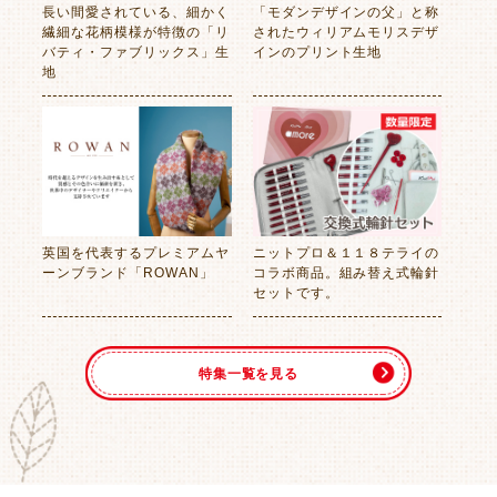
長い間愛されている、細かく
「モダンデザインの父」と称
繊細な花柄模様が特徴の「リ
されたウィリアムモリスデザ
バティ・ファブリックス」生
インのプリント生地
地
英国を代表するプレミアムヤ
ニットプロ＆１１８テライの
ーンブランド「ROWAN」
コラボ商品。組み替え式輪針
セットです。
特集一覧を見る