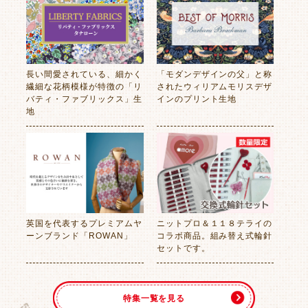
長い間愛されている、細かく
「モダンデザインの父」と称
繊細な花柄模様が特徴の「リ
されたウィリアムモリスデザ
バティ・ファブリックス」生
インのプリント生地
地
英国を代表するプレミアムヤ
ニットプロ＆１１８テライの
ーンブランド「ROWAN」
コラボ商品。組み替え式輪針
セットです。
特集一覧を見る