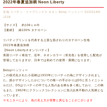
2022年春夏追加柄 Neon Liberty
生地 リバティ・ファブリックス ネオン Betsy ベッツィー 3332019N-
J22B
【サイズ】 約108ｃｍ巾
【素材】 綿100% タナローン
リバティプリントを代表する上質な肌ざわりのタナローン生地
2022年春夏追加柄
【Neon Libertyネオンリバティ】
英国リバティ発信で、近年、ネオンカラー（蛍光色）を使用した配色が
登場しておりますが、日本では初めての使用・展開になります。
Betsy/ベッツィー
この様式化された小花柄は1933年にリバティの為にデザインされまし
た。誰がデザインしたかについての唯一の手がかりはDSと言うイニシャ
ルだけ。DSはリバティの中でも人気のある柄を多く残しており、この柄
もまた、1982年にクラシックコレクションに加入以来不動の人気柄とな
っています。
※モニターにより、色の見え方が実際と異なることがございます