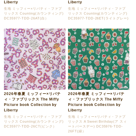
Liberty
Liberty
生地 ミッフィー×リバティ・ファブ
生地 ミッフィー×リバティ・ファブ
リックス Counting(カウンティング)
リックス Counting(カウンティング)
DC35977-TDD-26AT(白）
DC35977-TDD-26ET(ライトグレー)
2026年春夏 ミッフィー×リバテ
2026年春夏 ミッフィー×リバテ
ィ・ファブリックス The Miffy
ィ・ファブリックス The Miffy
Picture book Collection by
Picture book Collection by
Liberty
Liberty
生地 ミッフィー×リバティ・ファブ
生地 ミッフィー×リバティ・ファブ
リックス Counting(カウンティング)
リックス A Sweet Birthday(ア スィ
DC35977-TDD-26CT(ピンク）
ートバースデー) DC35976-TDD-
26FT(緑）