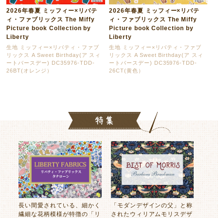
2026年春夏 ミッフィー×リバテ
2026年春夏 ミッフィー×リバテ
ィ・ファブリックス The Miffy
ィ・ファブリックス The Miffy
Picture book Collection by
Picture book Collection by
Liberty
Liberty
生地 ミッフィー×リバティ・ファブ
生地 ミッフィー×リバティ・ファブ
リックス A Sweet Birthday(ア スィ
リックス A Sweet Birthday(ア スィ
ートバースデー) DC35976-TDD-
ートバースデー) DC35976-TDD-
26BT(オレンジ）
26CT(黄色）
長い間愛されている、細かく
「モダンデザインの父」と称
繊細な花柄模様が特徴の「リ
されたウィリアムモリスデザ