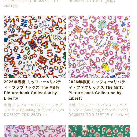
ートバースデー) DC35976-TDD-
DC35977-TDD-26BT(黄色）
26AT(青）
2026年春夏 ミッフィー×リバテ
2026年春夏 ミッフィー×リバテ
ィ・ファブリックス The Miffy
ィ・ファブリックス The Miffy
Picture book Collection by
Picture book Collection by
Liberty
Liberty
生地 ミッフィー×リバティ・ファブ
生地 ミッフィー×リバティ・ファブ
リックス Counting(カウンティング)
リックス Counting(カウンティング)
DC35977-TDD-26AT(白）
DC35977-TDD-26ET(ライトグレー)