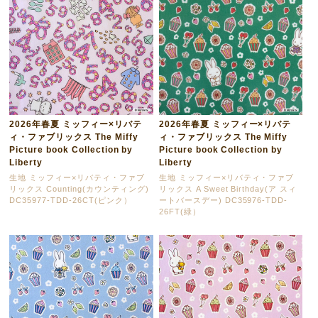
2026年春夏 ミッフィー×リバテ
2026年春夏 ミッフィー×リバテ
ィ・ファブリックス The Miffy
ィ・ファブリックス The Miffy
Picture book Collection by
Picture book Collection by
Liberty
Liberty
生地 ミッフィー×リバティ・ファブ
生地 ミッフィー×リバティ・ファブ
リックス Counting(カウンティング)
リックス A Sweet Birthday(ア スィ
DC35977-TDD-26CT(ピンク）
ートバースデー) DC35976-TDD-
26FT(緑）