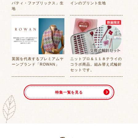
バティ・ファブリックス」生
インのプリント生地
地
英国を代表するプレミアムヤ
ニットプロ＆１１８テライの
ーンブランド「ROWAN」
コラボ商品。組み替え式輪針
セットです。
特集一覧を見る