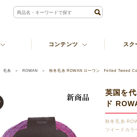
コンテンツ
スク
毛糸
ROWAN
秋冬毛糸 ROWAN ローワン Felted Tweed
英国を代
ド RO
秋冬毛糸 ROWA
ツイードカラ