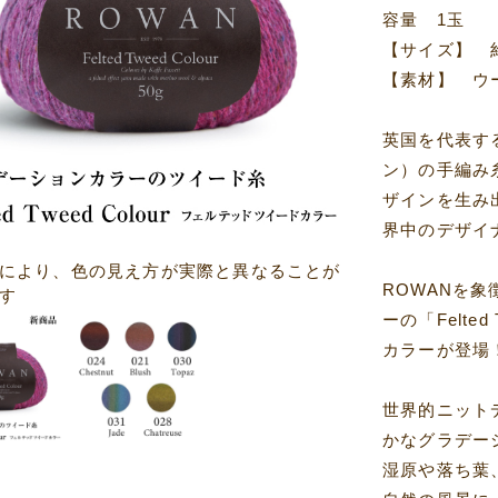
容量 1玉
【サイズ】 約
【素材】 ウー
英国を代表す
ン）の手編み
ザインを生み
界中のデザイ
により、色の見え方が実際と異なることが
ROWANを
す
ーの「Felt
カラーが登場
世界的ニット
かなグラデー
湿原や落ち葉