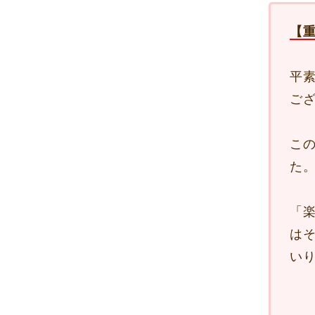
【
平
ご
こ
た
「
は
い