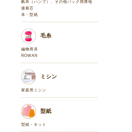
帆布（ハンプ）、その他バック用厚地
接着芯
本・型紙
毛糸
編物用具
ROWAN
ミシン
家庭用ミシン
型紙
型紙・キット