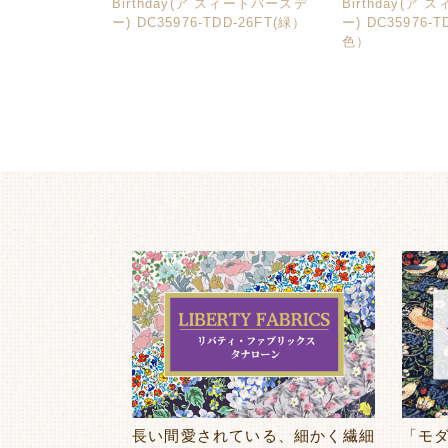
Birthday(ア スィートバースデ
Birthday(ア
ー) DC35976-TDD-26FT(緑）
ー) DC35976-T
色）
長い間愛されている、細かく繊細
「モ