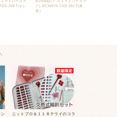
ア スィートバースデ
Birthday(ア スィートバースデ
-TDD-26BT(オレ
ー) DC35976-TDD-26CT(黄
色）
ーン
ニットプロ＆１１８テライのコラ