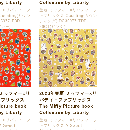
by Liberty
Collection by Liberty
ー×リバティ・フ
生地 ミッフィー×リバティ・フ
ounting(カウン
ァブリックス Counting(カウン
977-TDD-
ティング) DC35977-TDD-
グレー)
26CT(ピンク）
 ミッフィー×リ
2026年春夏 ミッフィー×リ
ァブリックス
バティ・ファブリックス
icture book
The Miffy Picture book
by Liberty
Collection by Liberty
ー×リバティ・フ
生地 ミッフィー×リバティ・フ
 Sweet
ァブリックス A Sweet