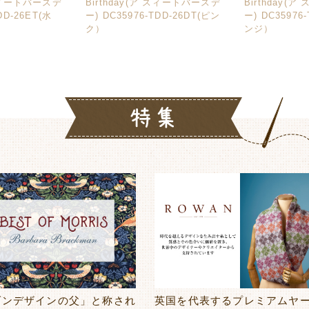
 スィートバースデ
Birthday(ア スィートバースデ
Birthday(
DD-26ET(水
ー) DC35976-TDD-26DT(ピン
ー) DC35976
ク）
ンジ）
ダンデザインの父」と称され
英国を代表するプレミアムヤ