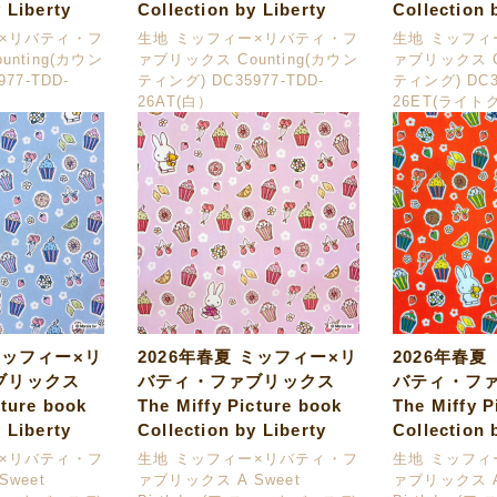
 Liberty
Collection by Liberty
Collection 
ー×リバティ・フ
生地 ミッフィー×リバティ・フ
生地 ミッフィ
nting(カウン
ァブリックス Counting(カウン
ァブリックス C
77-TDD-
ティング) DC35977-TDD-
ティング) DC35
26AT(白）
26ET(ライト
ミッフィー×リ
2026年春夏 ミッフィー×リ
2026年春夏
ブリックス
バティ・ファブリックス
バティ・フ
cture book
The Miffy Picture book
The Miffy P
 Liberty
Collection by Liberty
Collection 
ー×リバティ・フ
生地 ミッフィー×リバティ・フ
生地 ミッフィ
weet
ァブリックス A Sweet
ァブリックス A