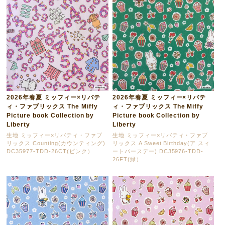
2026年春夏 ミッフィー×リバテ
2026年春夏 ミッフィー×リバテ
ィ・ファブリックス The Miffy
ィ・ファブリックス The Miffy
Picture book Collection by
Picture book Collection by
Liberty
Liberty
生地 ミッフィー×リバティ・ファブ
生地 ミッフィー×リバティ・ファブ
リックス Counting(カウンティング)
リックス A Sweet Birthday(ア スィ
DC35977-TDD-26CT(ピンク）
ートバースデー) DC35976-TDD-
26FT(緑）