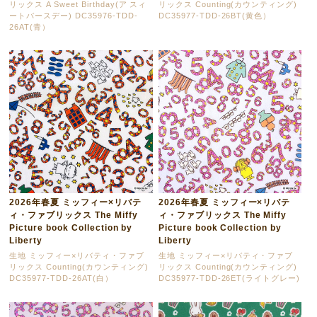
リックス A Sweet Birthday(ア スィ
リックス Counting(カウンティング)
ートバースデー) DC35976-TDD-
DC35977-TDD-26BT(黄色）
26AT(青）
2026年春夏 ミッフィー×リバテ
2026年春夏 ミッフィー×リバテ
ィ・ファブリックス The Miffy
ィ・ファブリックス The Miffy
Picture book Collection by
Picture book Collection by
Liberty
Liberty
生地 ミッフィー×リバティ・ファブ
生地 ミッフィー×リバティ・ファブ
リックス Counting(カウンティング)
リックス Counting(カウンティング)
DC35977-TDD-26AT(白）
DC35977-TDD-26ET(ライトグレー)