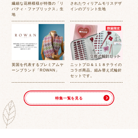
繊細な花柄模様が特徴の「リ
されたウィリアムモリスデザ
バティ・ファブリックス」生
インのプリント生地
地
英国を代表するプレミアムヤ
ニットプロ＆１１８テライの
ーンブランド「ROWAN」
コラボ商品。組み替え式輪針
セットです。
特集一覧を見る