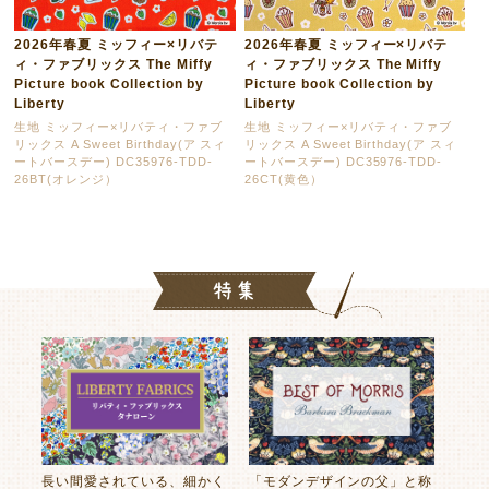
2026年春夏 ミッフィー×リバテ
2026年春夏 ミッフィー×リバテ
ィ・ファブリックス The Miffy
ィ・ファブリックス The Miffy
Picture book Collection by
Picture book Collection by
Liberty
Liberty
生地 ミッフィー×リバティ・ファブ
生地 ミッフィー×リバティ・ファブ
リックス A Sweet Birthday(ア スィ
リックス A Sweet Birthday(ア スィ
ートバースデー) DC35976-TDD-
ートバースデー) DC35976-TDD-
26BT(オレンジ）
26CT(黄色）
長い間愛されている、細かく
「モダンデザインの父」と称