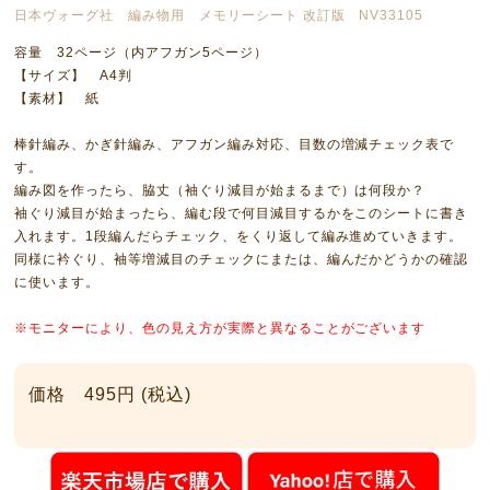
日本ヴォーグ社 編み物用 メモリーシート 改訂版 NV33105
容量 32ページ（内アフガン5ページ）
【サイズ】 A4判
【素材】 紙
棒針編み、かぎ針編み、アフガン編み対応、目数の増減チェック表で
す。
編み図を作ったら、脇丈（袖ぐり減目が始まるまで）は何段か？
袖ぐり減目が始まったら、編む段で何目減目するかをこのシートに書き
入れます。1段編んだらチェック、をくり返して編み進めていきます。
同様に衿ぐり、袖等増減目のチェックにまたは、編んだかどうかの確認
に使います。
※モニターにより、色の見え方が実際と異なることがございます
価格 495円 (税込)