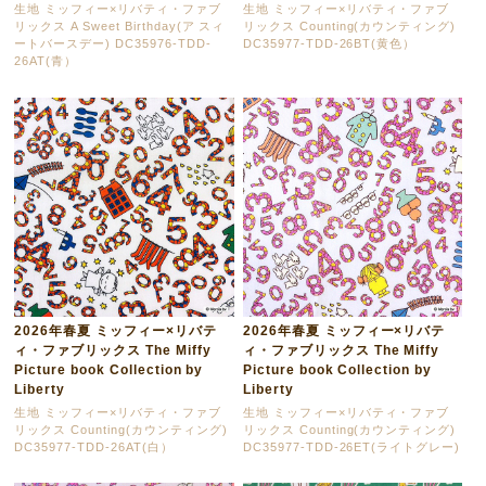
生地 ミッフィー×リバティ・ファブ
生地 ミッフィー×リバティ・ファブ
リックス A Sweet Birthday(ア スィ
リックス Counting(カウンティング)
ートバースデー) DC35976-TDD-
DC35977-TDD-26BT(黄色）
26AT(青）
2026年春夏 ミッフィー×リバテ
2026年春夏 ミッフィー×リバテ
ィ・ファブリックス The Miffy
ィ・ファブリックス The Miffy
Picture book Collection by
Picture book Collection by
Liberty
Liberty
生地 ミッフィー×リバティ・ファブ
生地 ミッフィー×リバティ・ファブ
リックス Counting(カウンティング)
リックス Counting(カウンティング)
DC35977-TDD-26AT(白）
DC35977-TDD-26ET(ライトグレー)