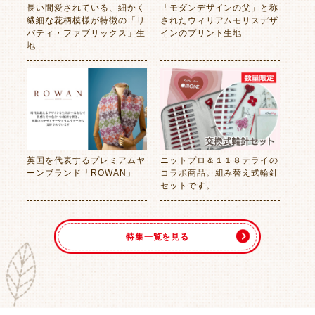
長い間愛されている、細かく
「モダンデザインの父」と称
繊細な花柄模様が特徴の「リ
されたウィリアムモリスデザ
バティ・ファブリックス」生
インのプリント生地
地
英国を代表するプレミアムヤ
ニットプロ＆１１８テライの
ーンブランド「ROWAN」
コラボ商品。組み替え式輪針
セットです。
特集一覧を見る