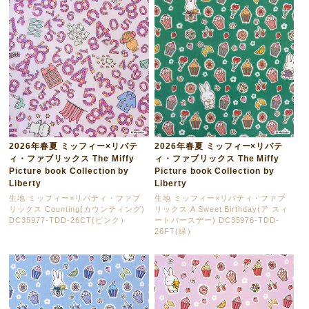
2026年春夏 ミッフィー×リバテ
2026年春夏 ミッフィー×リバテ
ィ・ファブリックス The Miffy
ィ・ファブリックス The Miffy
Picture book Collection by
Picture book Collection by
Liberty
Liberty
生地 ミッフィー×リバティ・ファブ
生地 ミッフィー×リバティ・ファブ
リックス Counting(カウンティング)
リックス A Sweet Birthday(ア スィ
DC35977-TDD-26CT(ピンク）
ートバースデー) DC35976-TDD-
26FT(緑）