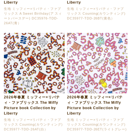
Liberty
Liberty
生地 ミッフィー×リバティ・ファブ
生地 ミッフィー×リバティ・ファブ
リックス A Sweet Birthday(ア スィ
リックス Counting(カウンティング)
ートバースデー) DC35976-TDD-
DC35977-TDD-26BT(黄色）
26AT(青）
2026年春夏 ミッフィー×リバテ
2026年春夏 ミッフィー×リバテ
ィ・ファブリックス The Miffy
ィ・ファブリックス The Miffy
Picture book Collection by
Picture book Collection by
Liberty
Liberty
生地 ミッフィー×リバティ・ファブ
生地 ミッフィー×リバティ・ファブ
リックス Counting(カウンティング)
リックス Counting(カウンティング)
DC35977-TDD-26AT(白）
DC35977-TDD-26ET(ライトグレー)