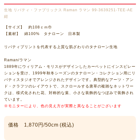
生地 リバティ・ファブリックス Raman ラマン 99-3639251-TEE-AE
紺
【サイズ】 約108ｃｍ巾
【素材】 綿100% タナローン 日本製
リバティプリントを代表する上質な肌ざわりのタナローン生地
Raman/ラマン
1889年にウィリアム・モリスがデザインしたカーペットにインスピレー
ションを受け、1999年秋冬シーズンのタナローン・コレクション用にリ
バティスタジオでアレンジされたデザインです。典型的なアーツ・アン
ド・クラフツのレイアウトで、スクロールする唐草の複雑なネットワー
クは、様式化された花、対称的な葉、小さな装飾的なつぼみで装飾され
ています。
※モニター
により、色の見え方が実際と異なることがございます
価格 1,870円/50cm (税込)