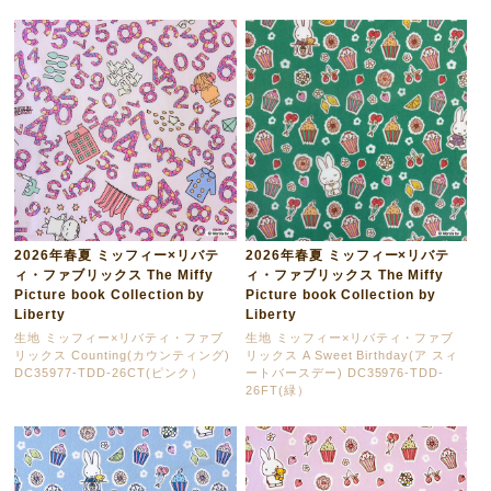
2026年春夏 ミッフィー×リバテ
2026年春夏 ミッフィー×リバテ
ィ・ファブリックス The Miffy
ィ・ファブリックス The Miffy
Picture book Collection by
Picture book Collection by
Liberty
Liberty
生地 ミッフィー×リバティ・ファブ
生地 ミッフィー×リバティ・ファブ
リックス Counting(カウンティング)
リックス A Sweet Birthday(ア スィ
DC35977-TDD-26CT(ピンク）
ートバースデー) DC35976-TDD-
26FT(緑）