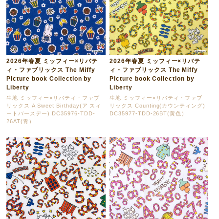
2026年春夏 ミッフィー×リバテ
2026年春夏 ミッフィー×リバテ
ィ・ファブリックス The Miffy
ィ・ファブリックス The Miffy
Picture book Collection by
Picture book Collection by
Liberty
Liberty
生地 ミッフィー×リバティ・ファブ
生地 ミッフィー×リバティ・ファブ
リックス A Sweet Birthday(ア スィ
リックス Counting(カウンティング)
ートバースデー) DC35976-TDD-
DC35977-TDD-26BT(黄色）
26AT(青）