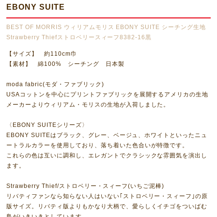
EBONY SUITE
BEST OF MORRIS ウィリアムモリス EBONY SUITE シーチング生地
Strawberry Thiefストロベリースィーフ8382-16黒
【サイズ】 約110cm巾
【素材】 綿100% シーチング 日本製
moda fabric(モダ・ファブリック)
USAコットンを中心にプリントファブリックを展開するアメリカの生地
メーカーよりウィリアム・モリスの生地が入荷しました。
〈EBONY SUITEシリーズ〉
EBONY SUITEはブラック、グレー、ベージュ、ホワイトといったニュ
ートラルカラーを使用しており、落ち着いた色合いが特徴です。
これらの色は互いに調和し、エレガントでクラシックな雰囲気を演出し
ます。
Strawberry Thief/ストロベリー・スィーフ(いちご泥棒)
リバティファンなら知らない人はいない｢ストロベリー・スィーフ｣の原
版サイズ。リバティ版よりもかなり大柄で、愛らしくイチゴをついばむ
鳥がいきいきとしています。