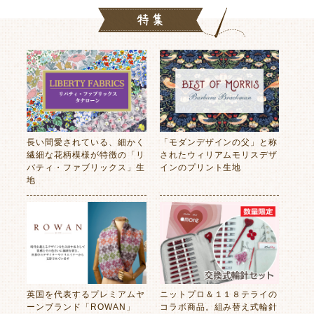
長い間愛されている、細かく
「モダンデザインの父」と称
繊細な花柄模様が特徴の「リ
されたウィリアムモリスデザ
バティ・ファブリックス」生
インのプリント生地
地
英国を代表するプレミアムヤ
ニットプロ＆１１８テライの
ーンブランド「ROWAN」
コラボ商品。組み替え式輪針