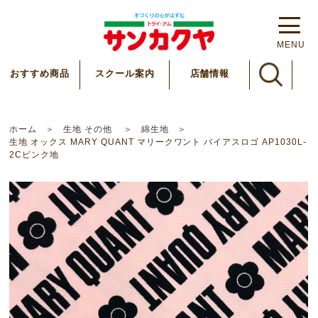
MENU
スクール案内
おすすめ商品
店舗情報
ホーム
生地 その他
綿生地
生地 オックス MARY QUANT マリークワント バイアスロゴ AP1030L-
2Cピンク地