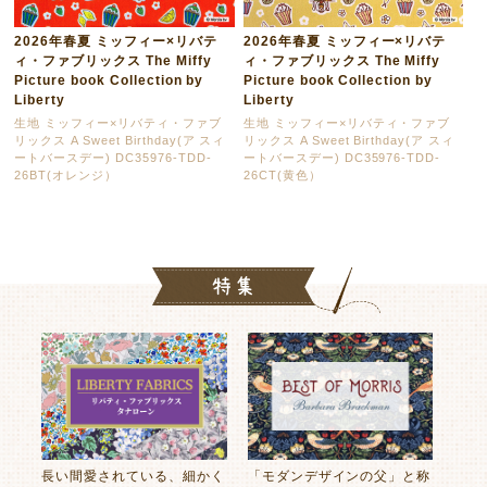
2026年春夏 ミッフィー×リバテ
2026年春夏 ミッフィー×リバテ
ィ・ファブリックス The Miffy
ィ・ファブリックス The Miffy
Picture book Collection by
Picture book Collection by
Liberty
Liberty
生地 ミッフィー×リバティ・ファブ
生地 ミッフィー×リバティ・ファブ
リックス A Sweet Birthday(ア スィ
リックス A Sweet Birthday(ア スィ
ートバースデー) DC35976-TDD-
ートバースデー) DC35976-TDD-
26BT(オレンジ）
26CT(黄色）
長い間愛されている、細かく
「モダンデザインの父」と称