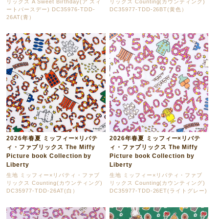
リックス A Sweet Birthday(ア スィ
リックス Counting(カウンティング)
ートバースデー) DC35976-TDD-
DC35977-TDD-26BT(黄色）
26AT(青）
2026年春夏 ミッフィー×リバテ
2026年春夏 ミッフィー×リバテ
ィ・ファブリックス The Miffy
ィ・ファブリックス The Miffy
Picture book Collection by
Picture book Collection by
Liberty
Liberty
生地 ミッフィー×リバティ・ファブ
生地 ミッフィー×リバティ・ファブ
リックス Counting(カウンティング)
リックス Counting(カウンティング)
DC35977-TDD-26AT(白）
DC35977-TDD-26ET(ライトグレー)