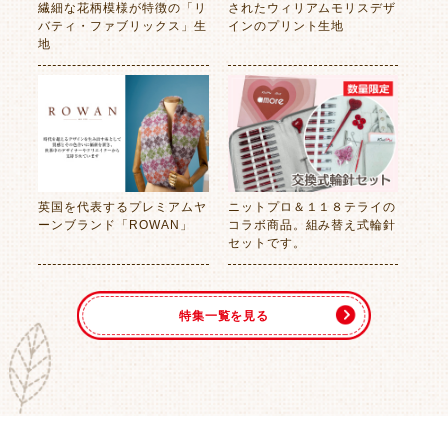
繊細な花柄模様が特徴の「リ
されたウィリアムモリスデザ
バティ・ファブリックス」生
インのプリント生地
地
英国を代表するプレミアムヤ
ニットプロ＆１１８テライの
ーンブランド「ROWAN」
コラボ商品。組み替え式輪針
セットです。
特集一覧を見る