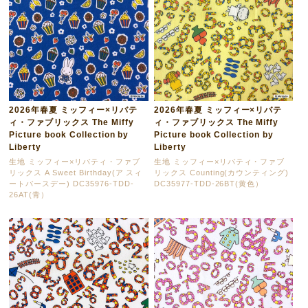
2026年春夏 ミッフィー×リバテ
2026年春夏 ミッフィー×リバテ
ィ・ファブリックス The Miffy
ィ・ファブリックス The Miffy
Picture book Collection by
Picture book Collection by
Liberty
Liberty
生地 ミッフィー×リバティ・ファブ
生地 ミッフィー×リバティ・ファブ
リックス A Sweet Birthday(ア スィ
リックス Counting(カウンティング)
ートバースデー) DC35976-TDD-
DC35977-TDD-26BT(黄色）
26AT(青）