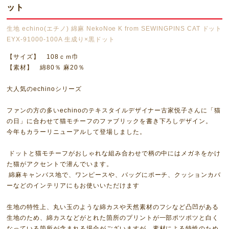
ット
生地 echino(エチノ) 綿麻 NekoNoe K from SEWINGPINS CAT ドット
EYX-91000-100A 生成り×黒ドット
【サイズ】 108ｃｍ巾
【素材】 綿80％ 麻20％
大人気のechinoシリーズ
ファンの方の多いechinoのテキスタイルデザイナー古家悦子さんに「猫
の日」に合わせて猫モチーフのファブリックを書き下ろしデザイン。
今年もカラーリニューアルして登場しました。
ドットと猫モチーフがおしゃれな組み合わせで柄の中にはメガネをかけ
た猫がアクセントで潜んでいます。
綿麻キャンバス地で、ワンピースや、バッグにポーチ、クッションカバ
ーなどのインテリアにもお使いいただけます
生地の特性上、丸い玉のような綿カスや天然素材のフシなど凸凹がある
生地のため、綿カスなどがとれた箇所のプリントが一部ポツポツと白く
なっている箇所が含まれる場合がございますが、素材による特性のため