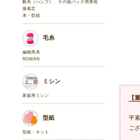
帆布（ハンプ）、その他バック用厚地
接着芯
本・型紙
毛糸
編物用具
ROWAN
ミシン
家庭用ミシン
【
型紙
平
ご
型紙・キット