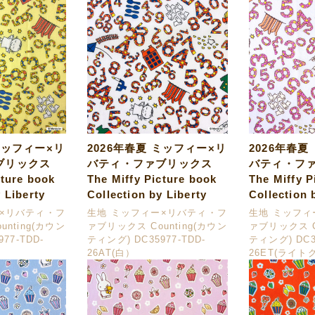
ミッフィー×リ
2026年春夏 ミッフィー×リ
2026年春夏
ブリックス
バティ・ファブリックス
バティ・フ
cture book
The Miffy Picture book
The Miffy P
 Liberty
Collection by Liberty
Collection 
ー×リバティ・フ
生地 ミッフィー×リバティ・フ
生地 ミッフィ
nting(カウン
ァブリックス Counting(カウン
ァブリックス C
77-TDD-
ティング) DC35977-TDD-
ティング) DC35
26AT(白）
26ET(ライト