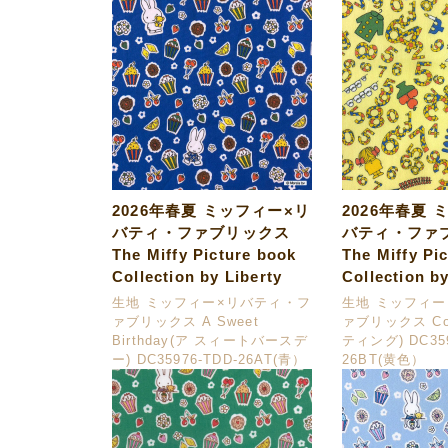
2026年春夏 ミッフィー×リ
2026年春夏 
バティ・ファブリックス
バティ・ファ
The Miffy Picture book
The Miffy Pi
Collection by Liberty
Collection by
生地 ミッフィー×リバティ・フ
生地 ミッフィ
ァブリックス A Sweet
ァブリックス Cou
Birthday(ア スィートバースデ
ティング) DC359
ー) DC35976-TDD-26AT(青）
26BT(黄色）