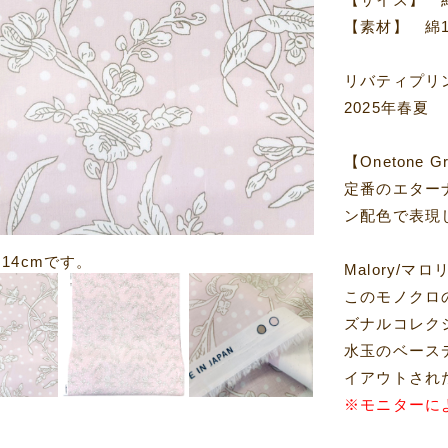
【素材】 綿
リバティプリ
2025年春夏
【Onetone
定番のエター
ン配色で表現
×14cmです。
Malory/マロ
このモノクロの
ズナルコレク
水玉のベース
イアウトされ
※モニターに