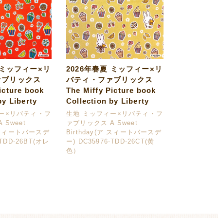
 ミッフィー×リ
2026年春夏 ミッフィー×リ
ァブリックス
バティ・ファブリックス
icture book
The Miffy Picture book
by Liberty
Collection by Liberty
ー×リバティ・フ
生地 ミッフィー×リバティ・フ
 Sweet
ァブリックス A Sweet
ア スィートバースデ
Birthday(ア スィートバースデ
-TDD-26BT(オレ
ー) DC35976-TDD-26CT(黄
色）