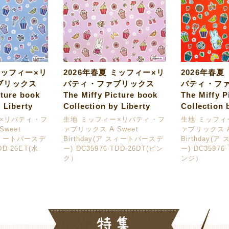
ミッフィー×リ
2026年春夏 ミッフィー×リ
2026年春夏
ブリックス
バティ・ファブリックス
バティ・フ
cture book
The Miffy Picture book
The Miffy P
 Liberty
Collection by Liberty
Collection 
ー×リバティ・フ
生地 ミッフィー×リバティ・フ
生地 ミッフィ
weet
ァブリックス A Sweet
ァブリックス A
 スィートバースデ
Birthday(ア スィートバースデ
Birthday(
DD-26ET(水
ー) DC35976-TDD-26DT(ピン
ー) DC35976
ク）
ンジ）