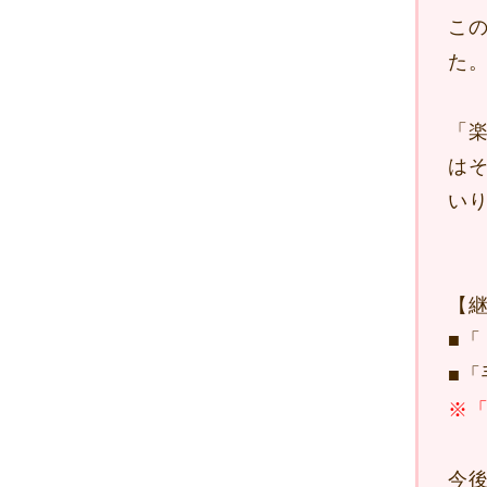
こ
た
「
は
い
【
■
「
■
「
※「
今