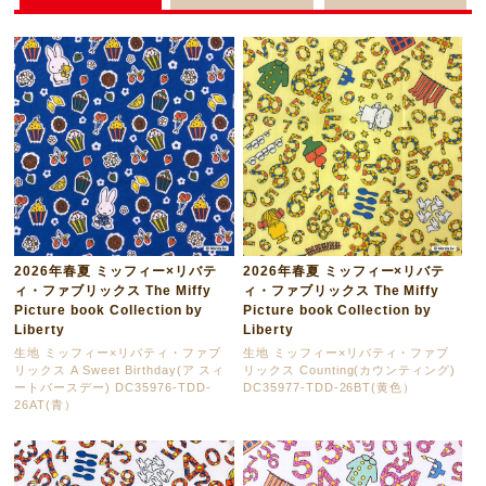
2026年春夏 ミッフィー×リバテ
2026年春夏 ミッフィー×リバテ
ィ・ファブリックス The Miffy
ィ・ファブリックス The Miffy
Picture book Collection by
Picture book Collection by
Liberty
Liberty
生地 ミッフィー×リバティ・ファブ
生地 ミッフィー×リバティ・ファブ
リックス A Sweet Birthday(ア スィ
リックス Counting(カウンティング)
ートバースデー) DC35976-TDD-
DC35977-TDD-26BT(黄色）
26AT(青）