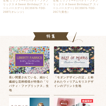
生地 ミッフィー×リバティ・ファブ
生地 ミッフィー×リバティ・ファブ
リックス A Sweet Birthday(ア スィ
リックス A Sweet Birthday(ア スィ
ートバースデー) DC35976-TDD-
ートバースデー) DC35976-TDD-
26BT(オレンジ）
26CT(黄色）
長い間愛されている、細かく
「モダンデザインの父」と称
繊細な花柄模様が特徴の「リ
されたウィリアムモリスデザ
バティ・ファブリックス」生
インのプリント生地
地