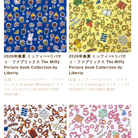
2026年春夏 ミッフィー×リバテ
2026年春夏 ミッフィー×リバテ
ィ・ファブリックス The Miffy
ィ・ファブリックス The Miffy
Picture book Collection by
Picture book Collection by
Liberty
Liberty
生地 ミッフィー×リバティ・ファブ
生地 ミッフィー×リバティ・ファブ
リックス A Sweet Birthday(ア スィ
リックス Counting(カウンティング)
ートバースデー) DC35976-TDD-
DC35977-TDD-26BT(黄色）
26AT(青）