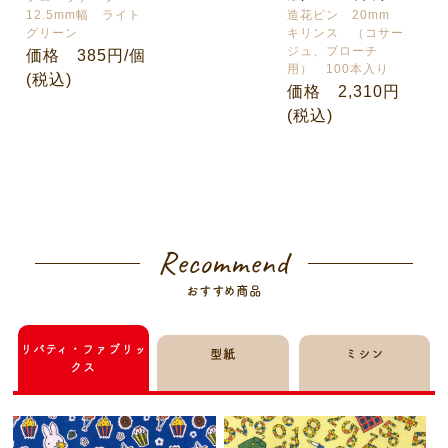
12.5mm幅 ライト
造花ピン 20mm
グリーン
キリンス （コサー
ジュ、ブローチ
価格 385円/個
用） 100本入り
(税込)
価格 2,310円
(税込)
Recommend
おすすめ商品
リバティ・ファブリッ
型紙
ミシン
クス