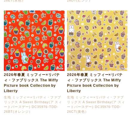
26ET(水色）
26DT(ピンク）
2026年春夏 ミッフィー×リバテ
2026年春夏 ミッフィー×リバテ
ィ・ファブリックス The Miffy
ィ・ファブリックス The Miffy
Picture book Collection by
Picture book Collection by
Liberty
Liberty
生地 ミッフィー×リバティ・ファブ
生地 ミッフィー×リバティ・ファブ
リックス A Sweet Birthday(ア スィ
リックス A Sweet Birthday(ア スィ
ートバースデー) DC35976-TDD-
ートバースデー) DC35976-TDD-
26BT(オレンジ）
26CT(黄色）