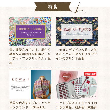
長い間愛されている、細かく
「モダンデザインの父」と称
繊細な花柄模様が特徴の「リ
されたウィリアムモリスデザ
バティ・ファブリックス」生
インのプリント生地
地
英国を代表するプレミアムヤ
ニットプロ＆１１８テライの
ーンブランド「ROWAN」
コラボ商品。組み替え式輪針