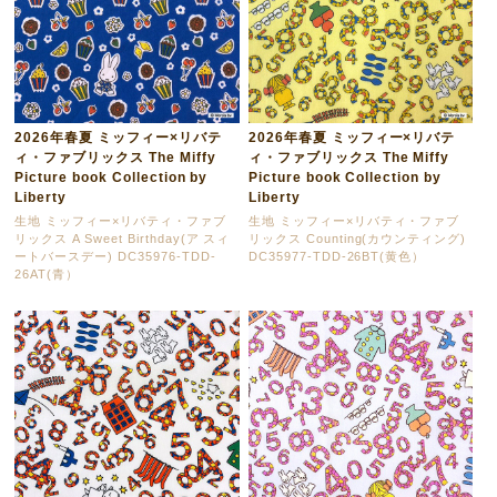
2026年春夏 ミッフィー×リバテ
2026年春夏 ミッフィー×リバテ
ィ・ファブリックス The Miffy
ィ・ファブリックス The Miffy
Picture book Collection by
Picture book Collection by
Liberty
Liberty
生地 ミッフィー×リバティ・ファブ
生地 ミッフィー×リバティ・ファブ
リックス A Sweet Birthday(ア スィ
リックス Counting(カウンティング)
ートバースデー) DC35976-TDD-
DC35977-TDD-26BT(黄色）
26AT(青）