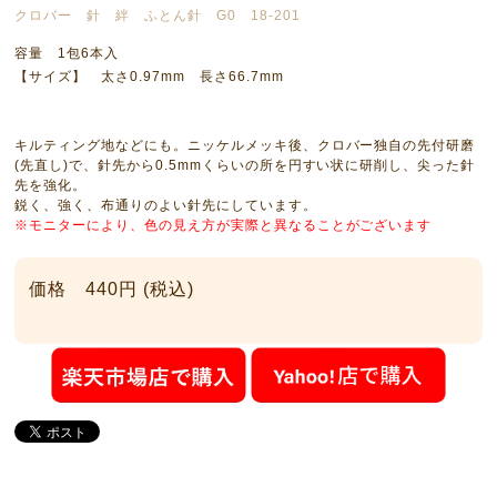
クロバー 針 絆 ふとん針 G0 18-201
容量 1包6本入
【サイズ】 太さ0.97mm 長さ66.7mm
キルティング地などにも。ニッケルメッキ後、クロバー独自の先付研磨
(先直し)で、針先から0.5mmくらいの所を円すい状に研削し、尖った針
先を強化。
鋭く、強く、布通りのよい針先にしています。
※モニターにより、色の見え方が実際と異なることがございます
価格 440円 (税込)