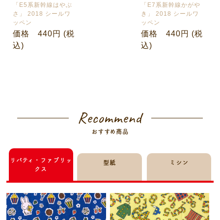
「E5系新幹線はやぶ
「E7系新幹線かがや
さ」 2018 シールワ
き」 2018 シールワ
ッペン
ッペン
価格 440円 (税
価格 440円 (税
込)
込)
Recommend
おすすめ商品
リバティ・ファブリッ
型紙
ミシン
クス