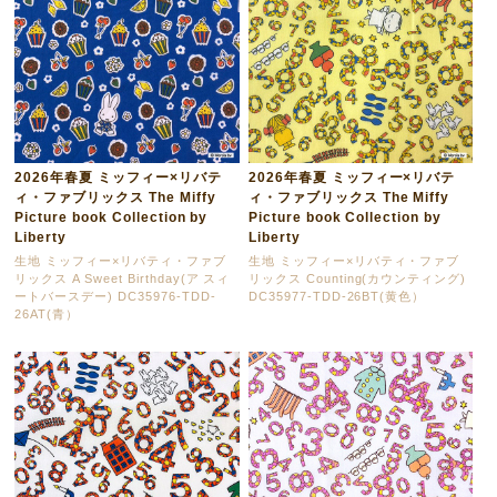
2026年春夏 ミッフィー×リバテ
2026年春夏 ミッフィー×リバテ
ィ・ファブリックス The Miffy
ィ・ファブリックス The Miffy
Picture book Collection by
Picture book Collection by
Liberty
Liberty
生地 ミッフィー×リバティ・ファブ
生地 ミッフィー×リバティ・ファブ
リックス A Sweet Birthday(ア スィ
リックス Counting(カウンティング)
ートバースデー) DC35976-TDD-
DC35977-TDD-26BT(黄色）
26AT(青）