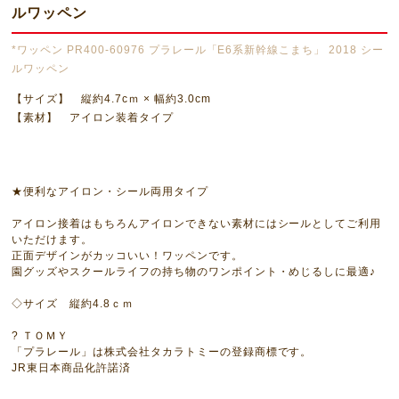
ルワッペン
*ワッペン PR400-60976 プラレール「E6系新幹線こまち」 2018 シー
ルワッペン
【サイズ】 縦約4.7cｍ × 幅約3.0cm
【素材】 アイロン装着タイプ
★便利なアイロン・シール両用タイプ
アイロン接着はもちろんアイロンできない素材にはシールとしてご利用
いただけます。
正面デザインがカッコいい！ワッペンです。
園グッズやスクールライフの持ち物のワンポイント・めじるしに最適♪
◇サイズ 縦約4.8ｃｍ
? ＴＯＭＹ
「プラレール」は株式会社タカラトミーの登録商標です。
JR東日本商品化許諾済