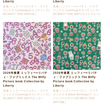
Liberty
Liberty
生地 ミッフィー×リバティ・ファブ
生地 ミッフィー×リバティ・ファブ
リックス Counting(カウンティング)
リックス Counting(カウンティング)
DC35977-TDD-26AT(白）
DC35977-TDD-26ET(ライトグレー)
2026年春夏 ミッフィー×リバテ
2026年春夏 ミッフィー×リバテ
ィ・ファブリックス The Miffy
ィ・ファブリックス The Miffy
Picture book Collection by
Picture book Collection by
Liberty
Liberty
生地 ミッフィー×リバティ・ファブ
生地 ミッフィー×リバティ・ファブ
リックス Counting(カウンティング)
リックス A Sweet Birthday(ア スィ
DC35977-TDD-26CT(ピンク）
ートバースデー) DC35976-TDD-
26FT(緑）