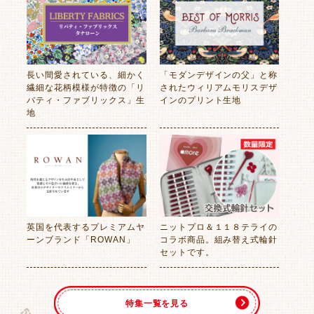
長い間愛されている、細かく
「モダンデザインの父」と称
繊細な花柄模様が特徴の「リ
されたウィリアムモリスデザ
バティ・ファブリックス」生
インのプリント生地
地
英国を代表するプレミアムヤ
ニットプロ＆１１８テライの
ーンブランド「ROWAN」
コラボ商品。組み替え式輪針
セットです。
特集一覧を見る