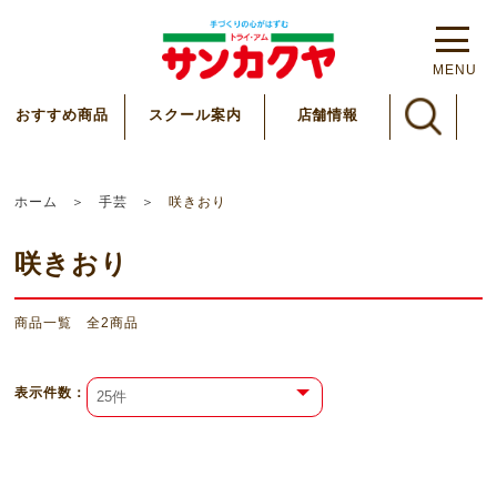
MENU
スクール案内
おすすめ商品
店舗情報
ホーム
手芸
咲きおり
咲きおり
商品一覧 全
2
商品
表⽰件数：