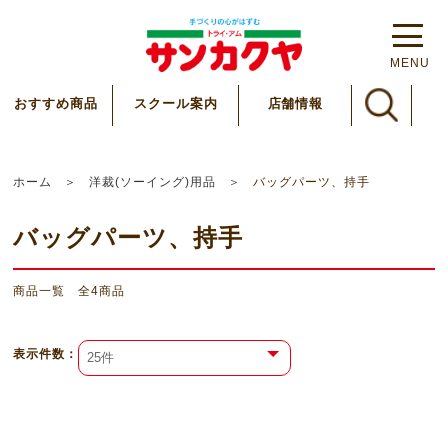
MENU
スクール案内
おすすめ商品
店舗情報
ホーム
洋裁(ソーイング)用品
バッグパーツ、持手
バッグパーツ、持手
商品一覧 全
4
商品
表⽰件数：