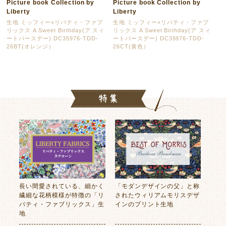
Picture book Collection by
Picture book Collection by
Liberty
Liberty
生地 ミッフィー×リバティ・ファブ
生地 ミッフィー×リバティ・ファブ
リックス A Sweet Birthday(ア スィ
リックス A Sweet Birthday(ア スィ
ートバースデー) DC35976-TDD-
ートバースデー) DC35976-TDD-
26BT(オレンジ）
26CT(黄色）
長い間愛されている、細かく
「モダンデザインの父」と称
繊細な花柄模様が特徴の「リ
されたウィリアムモリスデザ
バティ・ファブリックス」生
インのプリント生地
地