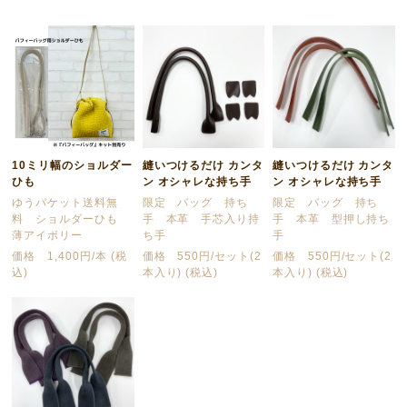
10ミリ幅のショルダー
縫いつけるだけ カンタ
縫いつけるだけ カンタ
ひも
ン オシャレな持ち手
ン オシャレな持ち手
ゆうパケット送料無
限定 バッグ 持ち
限定 バッグ 持ち
料 ショルダーひも
手 本革 手芯入り持
手 本革 型押し持ち
薄アイボリー
ち手
手
価格 1,400円/本 (税
価格 550円/セット(2
価格 550円/セット(2
込)
本入り) (税込)
本入り) (税込)