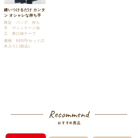
縫いつけるだけ カンタ
ン オシャレな持ち手
限定 バッグ 持ち
手 ヴィンテージ加
工 厚口綿テープ
価格 660円/セット(2
本入り) (税込)
Recommend
おすすめ商品