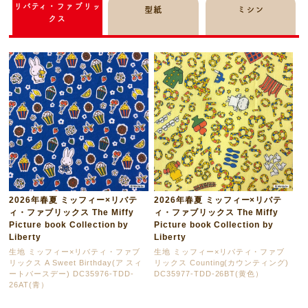
リバティ・ファブリッ
型紙
ミシン
クス
2026年春夏 ミッフィー×リバテ
2026年春夏 ミッフィー×リバテ
ィ・ファブリックス The Miffy
ィ・ファブリックス The Miffy
Picture book Collection by
Picture book Collection by
Liberty
Liberty
生地 ミッフィー×リバティ・ファブ
生地 ミッフィー×リバティ・ファブ
リックス A Sweet Birthday(ア スィ
リックス Counting(カウンティング)
ートバースデー) DC35976-TDD-
DC35977-TDD-26BT(黄色）
26AT(青）