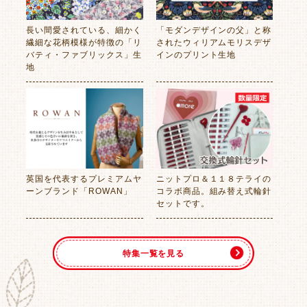
長い間愛されている、細かく
「モダンデザインの父」と称
繊細な花柄模様が特徴の「リ
されたウィリアムモリスデザ
バティ・ファブリックス」生
インのプリント生地
地
英国を代表するプレミアムヤ
ニットプロ＆１１８テライの
ーンブランド「ROWAN」
コラボ商品。組み替え式輪針
セットです。
特集一覧を見る