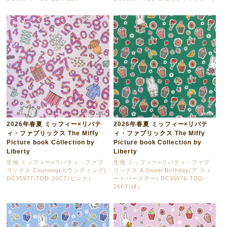
2026年春夏 ミッフィー×リバテ
2026年春夏 ミッフィー×リバテ
ィ・ファブリックス The Miffy
ィ・ファブリックス The Miffy
Picture book Collection by
Picture book Collection by
Liberty
Liberty
生地 ミッフィー×リバティ・ファブ
生地 ミッフィー×リバティ・ファブ
リックス Counting(カウンティング)
リックス A Sweet Birthday(ア スィ
DC35977-TDD-26CT(ピンク）
ートバースデー) DC35976-TDD-
26FT(緑）