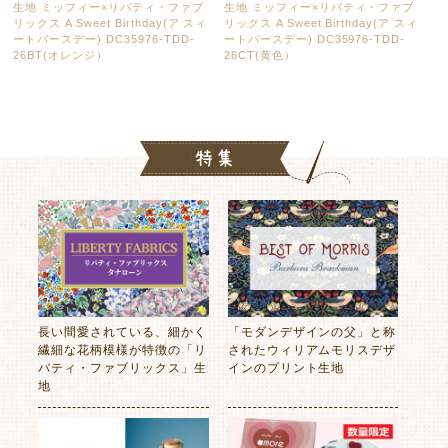
生地 ミッフィー×リバティ・ファブ
生地 ミッフィー×リバティ・ファブ
リックス A Sweet Birthday(ア スィ
リックス A Sweet Birthday(ア スィ
ートバースデー) DC35976-TDD-
ートバースデー) DC35976-TDD-
26BT(オレンジ）
26CT(黄色）
長い間愛されている、細かく
「モダンデザインの父」と称
繊細な花柄模様が特徴の「リ
されたウィリアムモリスデザ
バティ・ファブリックス」生
インのプリント生地
地