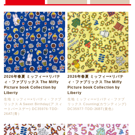
2026年春夏 ミッフィー×リバテ
2026年春夏 ミッフィー×リバテ
ィ・ファブリックス The Miffy
ィ・ファブリックス The Miffy
Picture book Collection by
Picture book Collection by
Liberty
Liberty
生地 ミッフィー×リバティ・ファブ
生地 ミッフィー×リバティ・ファブ
リックス A Sweet Birthday(ア スィ
リックス Counting(カウンティング)
ートバースデー) DC35976-TDD-
DC35977-TDD-26BT(黄色）
26AT(青）