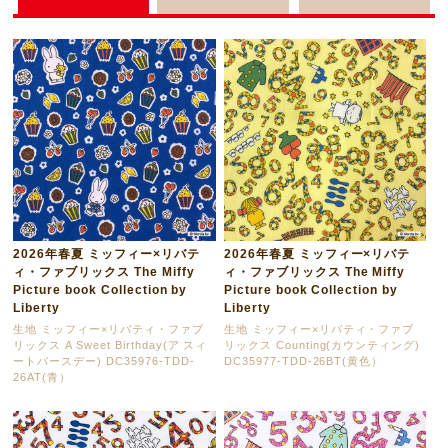
2026年春夏 ミッフィー×リバテ
2026年春夏 ミッフィー×リバテ
ィ・ファブリックス The Miffy
ィ・ファブリックス The Miffy
Picture book Collection by
Picture book Collection by
Liberty
Liberty
生地 ミッフィー×リバティ・ファブ
生地 ミッフィー×リバティ・ファブ
リックス A Sweet Birthday(ア スィ
リックス Counting(カウンティング)
ートバースデー) DC35976-TDD-
DC35977-TDD-26BT(黄色）
26AT(青）