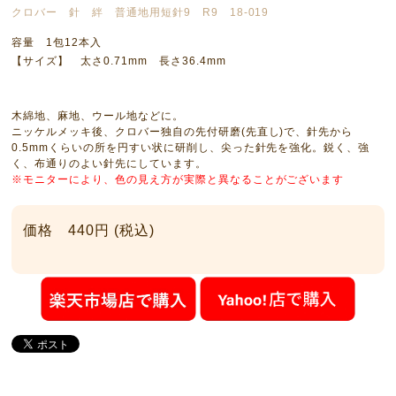
クロバー 針 絆 普通地用短針9 R9 18-019
容量 1包12本入
【サイズ】 太さ0.71mm 長さ36.4mm
木綿地、麻地、ウール地などに。
ニッケルメッキ後、クロバー独自の先付研磨(先直し)で、針先から
0.5mmくらいの所を円すい状に研削し、尖った針先を強化。鋭く、強
く、布通りのよい針先にしています。
※モニターにより、色の見え方が実際と異なることがございます
価格 440円 (税込)