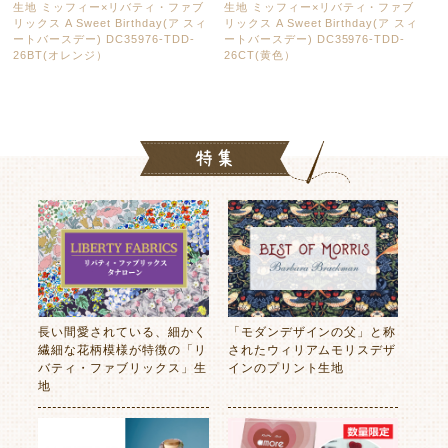
生地 ミッフィー×リバティ・ファブ
生地 ミッフィー×リバティ・ファブ
リックス A Sweet Birthday(ア スィ
リックス A Sweet Birthday(ア スィ
ートバースデー) DC35976-TDD-
ートバースデー) DC35976-TDD-
26BT(オレンジ）
26CT(黄色）
長い間愛されている、細かく
「モダンデザインの父」と称
繊細な花柄模様が特徴の「リ
されたウィリアムモリスデザ
バティ・ファブリックス」生
インのプリント生地
地