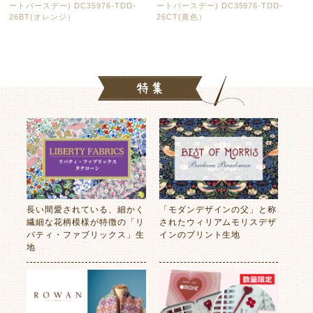
ートバースデー) DC35976-TDD-
ートバースデー) DC35976-TDD-
26BT(オレンジ）
26CT(黄色）
長い間愛されている、細かく
「モダンデザインの父」と称
繊細な花柄模様が特徴の「リ
されたウィリアムモリスデザ
バティ・ファブリックス」生
インのプリント生地
地