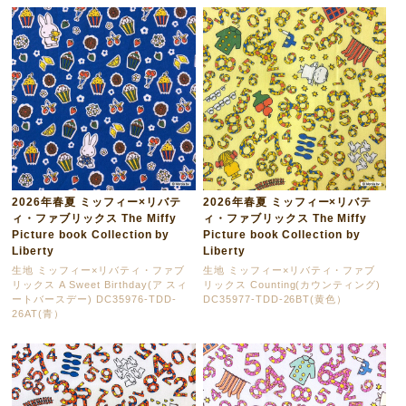
2026年春夏 ミッフィー×リバテ
2026年春夏 ミッフィー×リバテ
ィ・ファブリックス The Miffy
ィ・ファブリックス The Miffy
Picture book Collection by
Picture book Collection by
Liberty
Liberty
生地 ミッフィー×リバティ・ファブ
生地 ミッフィー×リバティ・ファブ
リックス A Sweet Birthday(ア スィ
リックス Counting(カウンティング)
ートバースデー) DC35976-TDD-
DC35977-TDD-26BT(黄色）
26AT(青）