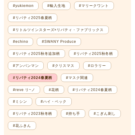
#yukiemon
#輸入生地
#マリークワント
#リバティ2025春夏柄
#リトルツインスターズ×リバティ・ファブリックス
#echino
#SWANY Produce
#リバティ2025秋冬追加柄
#リバティ2025秋冬柄
#アンパンマン
#クリスマス
#ロラリー
#リバティ2024春夏柄
#マスク関連
#reve リ~ノ
#花柄
#リバティ2024春夏柄
#ミシン
#ハイ・ベック
#リバティ2023秋冬柄
#持ち手
#こぎん刺し
#花ふきん