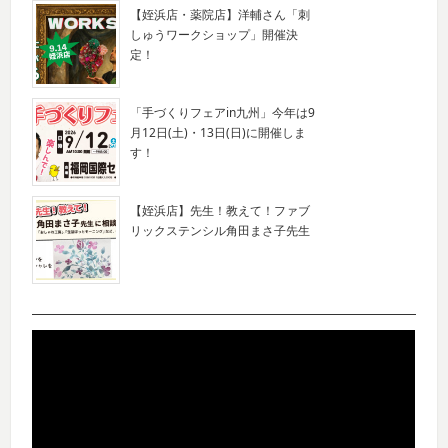
【姪浜店・薬院店】洋輔さん「刺
しゅうワークショップ」開催決
定！
「手づくりフェアin九州」今年は9
月12日(土)・13日(日)に開催しま
す！
【姪浜店】先生！教えて！ファブ
リックステンシル角田まさ子先生