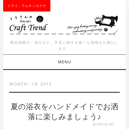
トライ・アムサンカクヤ
商品情報や、流行など。手芸に関する様々な情報をお届けし
ます。
MENU
お知らせ
MONTH:
7月 2015
商品紹介
夏の浴衣をハンドメイドでお洒
イベント
落に楽しみましょう♪
ワークショップ
2015年7月14日