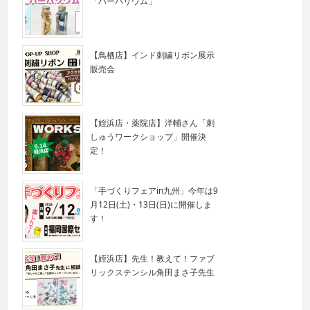
「ハーバリウム」
【鳥栖店】インド刺繍リボン展示
販売会
【姪浜店・薬院店】洋輔さん「刺
しゅうワークショップ」開催決
定！
「手づくりフェアin九州」今年は9
月12日(土)・13日(日)に開催しま
す！
【姪浜店】先生！教えて！ファブ
リックステンシル角田まさ子先生