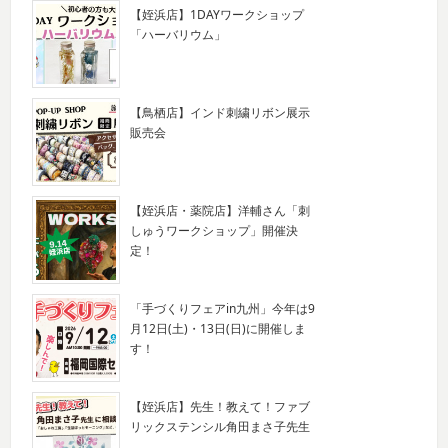
【姪浜店】1DAYワークショップ
「ハーバリウム」
【鳥栖店】インド刺繍リボン展示
販売会
【姪浜店・薬院店】洋輔さん「刺
しゅうワークショップ」開催決
定！
「手づくりフェアin九州」今年は9
月12日(土)・13日(日)に開催しま
す！
【姪浜店】先生！教えて！ファブ
リックステンシル角田まさ子先生