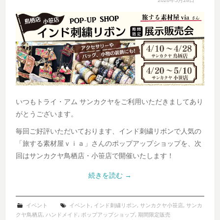
いつもトライ・アム サンカクヤをご利用いただきましてあり
がとうございます。
毎回ご好評いただいております、インド刺繍リボンで人気の
「旅する素材屋ｖｉａ」さんのポップアップショップを、次
回はサンカクヤ鳥栖店・小笹店で開催いたします！
続きを読む
→
イベント
イベント
,
インド刺繍リボン
,
サンカクヤ小笹店
,
サンカ
クヤ鳥栖店
,
ハンドメイド
,
ポップアップショップ
,
期間限定販売