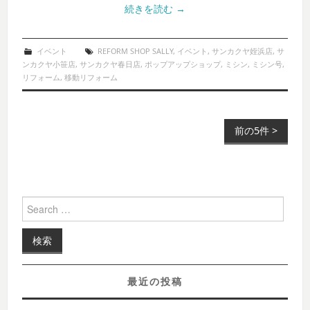
続きを読む
→
イベント
REFORM SHOP SALLY
,
イベント
,
サンカクヤ姪浜店
,
サ
ンカクヤ小笹店
,
サンカクヤ春日店
,
ポップアップショップ
,
ミシン
,
ミシン号
,
リフォーム
,
移動リフォーム
前の5件 >
Post navigation
Search for:
最近の投稿