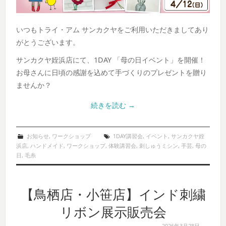
いつもトライ・アム サンカクヤをご利用いただきましてあり
がとうございます。
サンカクヤ姪浜店にて、1DAY 「母の日イベント」を開催！
お母さんに日頃の感謝を込めて手づくりのプレゼントを贈り
ませんか？
続きを読む
→
お知らせ
,
ワークショップ
1DAY講習会
,
イベント
,
サンカクヤ姪
浜店
,
ハンドメイド
,
ワークショップ
,
体験講習会
,
刺しゅうミシン
,
手芸
,
母の
日
,
毛糸
【鳥栖店・小笹店】インド刺繍
リボン展示販売会
2026年3月28日