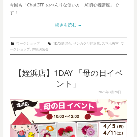
今回も「ChatGTP のべんりな使い方 AI初心者講座」で
す！
続きを読む
→
ワークショップ
1DAY講習会
,
サンカクヤ姪浜店
,
スマホ教室
,
ワ
ークショップ
,
体験講習会
【姪浜店】1DAY 「母の日イベ
ント」
2026年3月28日