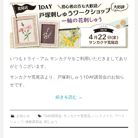
いつもトライ・アム サンカクヤをご利用いただきましてあり
がとうございます。
サンカクヤ荒尾店より、戸塚刺しゅう1DAY講習会のお知ら
せです。
続きを読む
→
お知らせ
1DAY講習会
,
サンカクヤ荒尾店
,
ハンドメイド
,
ワーク
ショップ
,
体験講習会
,
刺しゅう