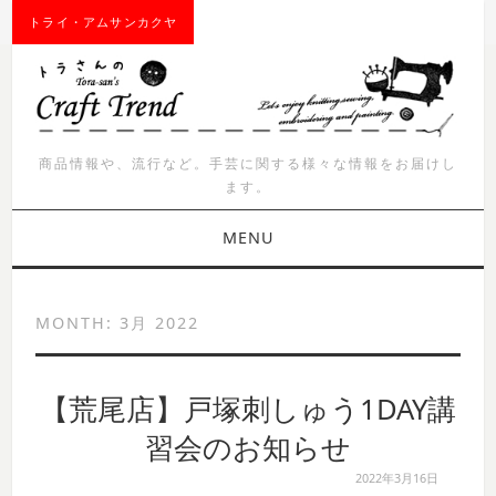
トライ・アムサンカクヤ
商品情報や、流行など。手芸に関する様々な情報をお届けし
ます。
MENU
お知らせ
MONTH:
3月 2022
商品紹介
【荒尾店】戸塚刺しゅう1DAY講
イベント
習会のお知らせ
ワークショップ
2022年3月16日