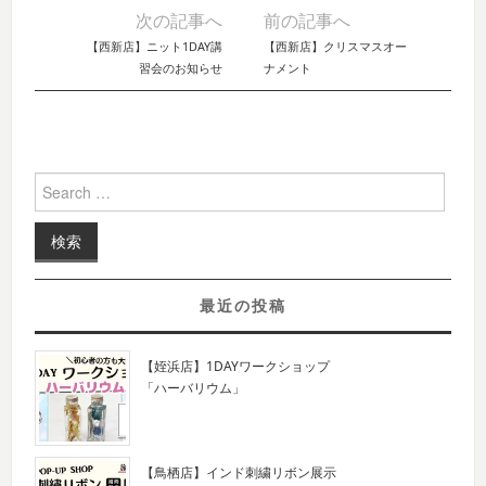
次の記事へ
前の記事へ
Post navigation
【西新店】ニット1DAY講
【西新店】クリスマスオー
習会のお知らせ
ナメント
Search for:
最近の投稿
【姪浜店】1DAYワークショップ
「ハーバリウム」
【鳥栖店】インド刺繍リボン展示