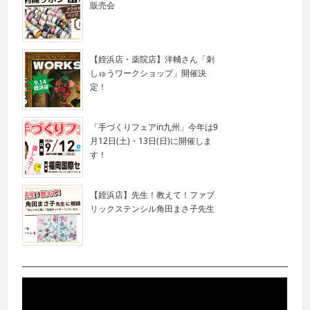
販売会
【姪浜店・薬院店】洋輔さん「刺
しゅうワークショップ」開催決
定！
「手づくりフェアin九州」今年は9
月12日(土)・13日(日)に開催しま
す！
【姪浜店】先生！教えて！ファブ
リックステンシル角田まさ子先生