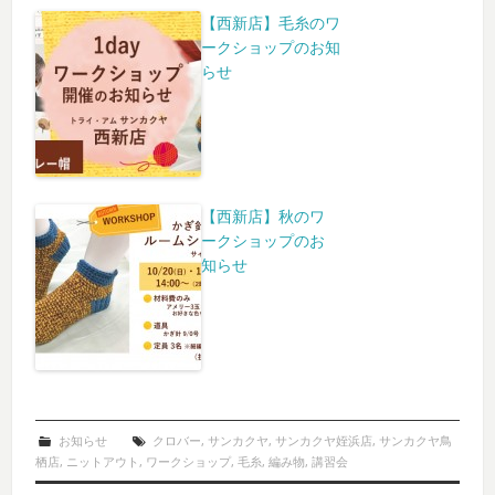
【西新店】毛糸のワ
ークショップのお知
らせ
【西新店】秋のワ
ークショップのお
知らせ
お知らせ
クロバー
,
サンカクヤ
,
サンカクヤ姪浜店
,
サンカクヤ鳥
栖店
,
ニットアウト
,
ワークショップ
,
毛糸
,
編み物
,
講習会